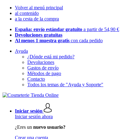
Volver al menú principal
al contenido
a la cesta de la compra
España: envío estándar gratuito
a partir de 54,90 €
Devoluciones gratuitas
Al menos 1 muestra gratis
con cada pedido
Ayuda
¿Dónde está mi pedido?
Devoluciones
Gastos de envío
Métodos de pago
Contacto
Todos los temas de "Ayuda y Soporte"
Iniciar sesión
Iniciar sesión ahora
¿Eres un
nuevo usuario?
Crear una cuenta