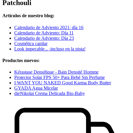
Patchouli
Artículos de nuestro blog:
Calendario de Adviento 2021: día 16
Calendario de Adviento: Día 11
Calendario de Adviento: Día 23
Cosmética capilar
Look impecable... ¡incluso en la pista!
Productos nuevos:
Kérastase Densifique - Bain Densité Homme
Protector Solar FPS 50+ Para Bebé Sin Perfume
I WANT YOU NAKED Good Karma Body Butter
GYADA Agua Micelar
dieNikolai Crema Delicada Bio-Baby