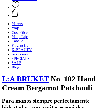
Marcas
Viaje
Cosméticos
Maquillaje
Cabello
Fragancias
K-BEAUTY
Accesorios
SPECIALS
SALE
Blog
L:A BRUKET
No. 102 Hand
Cream Bergamot Patchouli
Para manos siempre perfectamente
hidratadas, con aceites esenciales