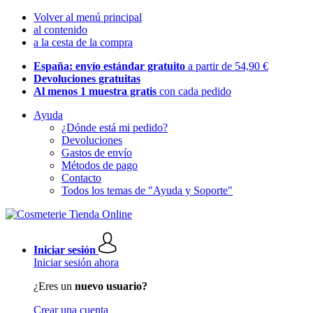
Volver al menú principal
al contenido
a la cesta de la compra
España: envío estándar gratuito
a partir de 54,90 €
Devoluciones gratuitas
Al menos 1 muestra gratis
con cada pedido
Ayuda
¿Dónde está mi pedido?
Devoluciones
Gastos de envío
Métodos de pago
Contacto
Todos los temas de "Ayuda y Soporte"
Iniciar sesión
Iniciar sesión ahora
¿Eres un
nuevo usuario?
Crear una cuenta