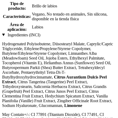
Tipo de
Brillo de labios
producto:
Vegano, No testado en animales, Sin silicona,
Características:
disponible en la tienda física
Área de
Labios
aplicación:
Ingredientes (INCI)
Hydrogenated Polyisobutene, Diisostearyl Malate, Caprylic/Capric
Triglyceride, Ethylene/Propylene/Styrene Copolymer,
Butylene/Ethylene/Styrene Copolymer, Limnanthes Alba
(Meadowfoam) Seed Oil, Jojoba Esters, Ethylhexyl Palmitate,
Tocopherol (Vitamin E), Helianthus Annus (Sunflower) Seed Oil,
Butyrospermum Parkii (Shea) Butter Extract, Tetrahexyldecyl
Ascorbate, Pentaerythrityl Tetra-Di-T-
Butylhydroxyhydrocinnamate,
Citrus Aurantium Dulcis Peel
Extract
, Citrus Tangerina (Tangerine) Peel Extract,
Trihydroxystearin, Salicornia Herbacea Extract, Citrus Grandis
(Grapefruit) Peel Extract, Citrus Junos Peel Extract, Citrus
Clementina Fruit Extract, Hedychium Spicatum Extract, Vanilla
Planifolia (Vanille) Fruit Extract, Zingiber Officinale Root Extract,
Sodium Hyaluronate, Glucomannan,
Limonene
May Contain+/-: CI 77891 (Titanium Dioxide), CI 77491, CI