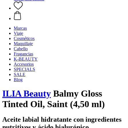
Marcas
Viaje
Cosméticos
Maquillaje
Cabello
Fragancias
K-BEAUTY
Accesorios
SPECIALS
SALE
Blog
ILIA Beauty
Balmy Gloss
Tinted Oil, Saint (4,50 ml)
Aceite labial hidratante con ingredientes
nutritivos y ácido hialurónico