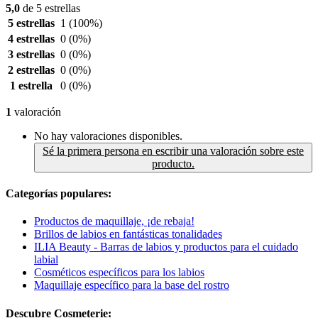
5,0
de 5 estrellas
5 estrellas
1
(100%)
4 estrellas
0
(0%)
3 estrellas
0
(0%)
2 estrellas
0
(0%)
1 estrella
0
(0%)
1
valoración
No hay valoraciones disponibles.
Sé la primera persona en escribir una valoración sobre este
producto.
Categorías populares:
Productos de maquillaje, ¡de rebaja!
Brillos de labios en fantásticas tonalidades
ILIA Beauty - Barras de labios y productos para el cuidado
labial
Cosméticos específicos para los labios
Maquillaje específico para la base del rostro
Descubre Cosmeterie: