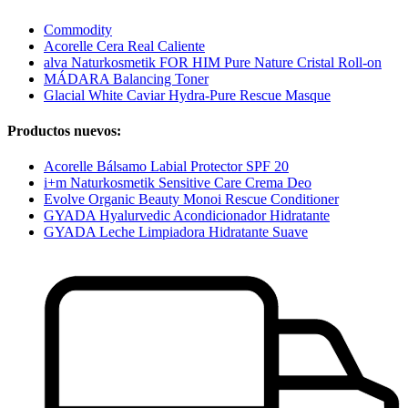
Commodity
Acorelle Cera Real Caliente
alva Naturkosmetik FOR HIM Pure Nature Cristal Roll-on
MÁDARA Balancing Toner
Glacial White Caviar Hydra-Pure Rescue Masque
Productos nuevos:
Acorelle Bálsamo Labial Protector SPF 20
i+m Naturkosmetik Sensitive Care Crema Deo
Evolve Organic Beauty Monoi Rescue Conditioner
GYADA Hyalurvedic Acondicionador Hidratante
GYADA Leche Limpiadora Hidratante Suave