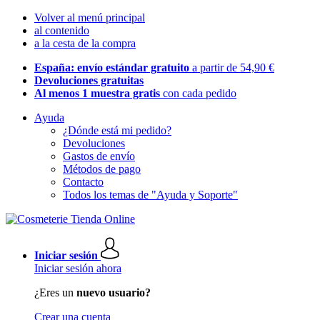
Volver al menú principal
al contenido
a la cesta de la compra
España: envío estándar gratuito
a partir de 54,90 €
Devoluciones gratuitas
Al menos 1 muestra gratis
con cada pedido
Ayuda
¿Dónde está mi pedido?
Devoluciones
Gastos de envío
Métodos de pago
Contacto
Todos los temas de "Ayuda y Soporte"
Iniciar sesión
Iniciar sesión ahora
¿Eres un
nuevo usuario?
Crear una cuenta