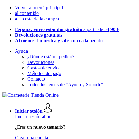
Volver al menú principal
al contenido
a la cesta de la compra
España: envío estándar gratuito
a partir de 54,90 €
Devoluciones gratuitas
Al menos 1 muestra gratis
con cada pedido
Ayuda
¿Dónde está mi pedido?
Devoluciones
Gastos de envío
Métodos de pago
Contacto
Todos los temas de "Ayuda y Soporte"
Iniciar sesión
Iniciar sesión ahora
¿Eres un
nuevo usuario?
Crear una cuenta