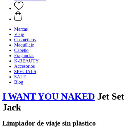
Marcas
Viaje
Cosméticos
Maquillaje
Cabello
Fragancias
K-BEAUTY
Accesorios
SPECIALS
SALE
Blog
I WANT YOU NAKED
Jet Set
Jack
Limpiador de viaje sin plástico