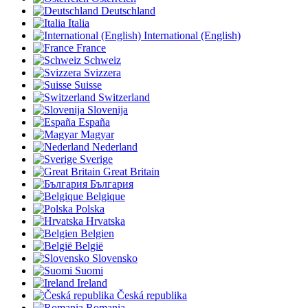
Deutschland
Italia
International (English)
France
Schweiz
Svizzera
Suisse
Switzerland
Slovenija
España
Magyar
Nederland
Sverige
Great Britain
България
Belgique
Polska
Hrvatska
Belgien
België
Slovensko
Suomi
Ireland
Česká republika
Romania