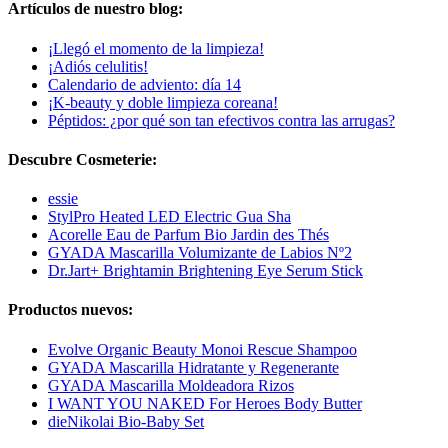
Artículos de nuestro blog:
¡Llegó el momento de la limpieza!
¡Adiós celulitis!
Calendario de adviento: día 14
¡K-beauty y doble limpieza coreana!
Péptidos: ¿por qué son tan efectivos contra las arrugas?
Descubre Cosmeterie:
essie
StylPro Heated LED Electric Gua Sha
Acorelle Eau de Parfum Bio Jardin des Thés
GYADA Mascarilla Volumizante de Labios Nº2
Dr.Jart+ Brightamin Brightening Eye Serum Stick
Productos nuevos:
Evolve Organic Beauty Monoi Rescue Shampoo
GYADA Mascarilla Hidratante y Regenerante
GYADA Mascarilla Moldeadora Rizos
I WANT YOU NAKED For Heroes Body Butter
dieNikolai Bio-Baby Set