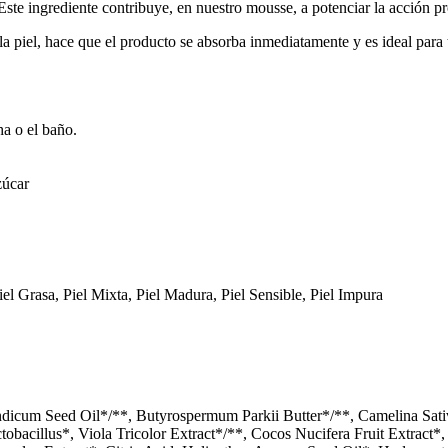
ste ingrediente contribuye, en nuestro mousse, a potenciar la acción pr
 la piel, hace que el producto se absorba inmediatamente y es ideal par
ha o el baño.
zúcar
Piel Grasa, Piel Mixta, Piel Madura, Piel Sensible, Piel Impura
dicum Seed Oil*/**, Butyrospermum Parkii Butter*/**, Camelina Sativ
ctobacillus*, Viola Tricolor Extract*/**, Cocos Nucifera Fruit Extrac