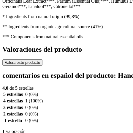
Officinalis Leaf Extract*/**, Parfum (Essential Oils)*/**, Humulus
Geraniol***, Linalool***, Citronellol***.
* Ingredients from natural origin (99,8%)
** Ingredients from organic agricultural source (41%)
*** Components from natural essential oils
Valoraciones del producto
Valora este producto
comentarios en español del producto: Ha
4,0
de 5 estrellas
5 estrellas
0
(0%)
4 estrellas
1
(100%)
3 estrellas
0
(0%)
2 estrellas
0
(0%)
1 estrella
0
(0%)
1
valoración