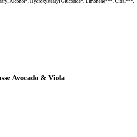
tearyl Alcohol*, Hydroxystearyl Glucoside*, Limonene***, Citral***,
usse Avocado & Viola