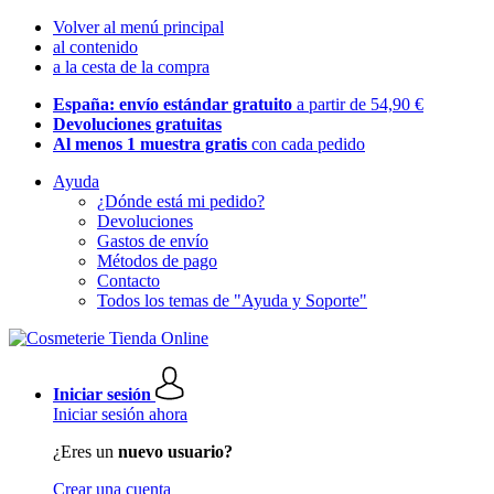
Volver al menú principal
al contenido
a la cesta de la compra
España: envío estándar gratuito
a partir de 54,90 €
Devoluciones gratuitas
Al menos 1 muestra gratis
con cada pedido
Ayuda
¿Dónde está mi pedido?
Devoluciones
Gastos de envío
Métodos de pago
Contacto
Todos los temas de "Ayuda y Soporte"
Iniciar sesión
Iniciar sesión ahora
¿Eres un
nuevo usuario?
Crear una cuenta