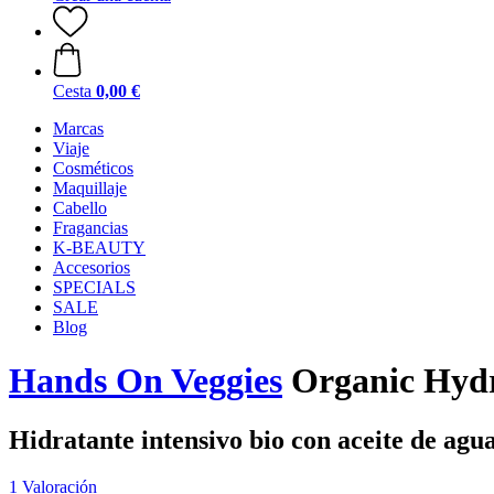
Cesta
0,00 €
Marcas
Viaje
Cosméticos
Maquillaje
Cabello
Fragancias
K-BEAUTY
Accesorios
SPECIALS
SALE
Blog
Hands On Veggies
Organic Hydr
Hidratante intensivo bio con aceite de agu
1 Valoración