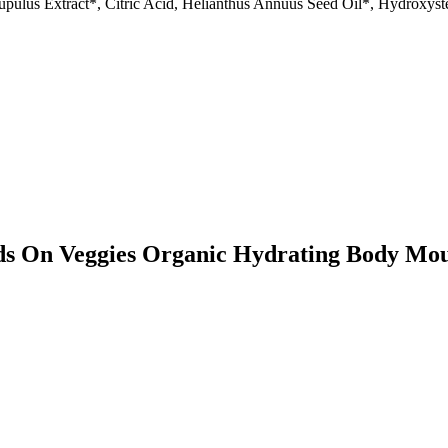
 Lupulus Extract*, Citric Acid, Helianthus Annuus Seed Oil*, Hydroxys
nds On Veggies Organic Hydrating Body Mo