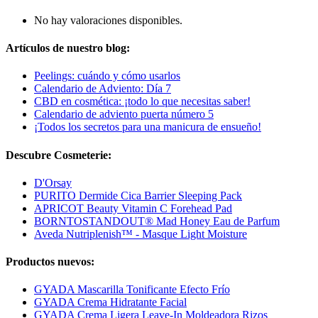
No hay valoraciones disponibles.
Artículos de nuestro blog:
Peelings: cuándo y cómo usarlos
Calendario de Adviento: Día 7
CBD en cosmética: ¡todo lo que necesitas saber!
Calendario de adviento puerta número 5
¡Todos los secretos para una manicura de ensueño!
Descubre Cosmeterie:
D'Orsay
PURITO Dermide Cica Barrier Sleeping Pack
APRICOT Beauty Vitamin C Forehead Pad
BORNTOSTANDOUT® Mad Honey Eau de Parfum
Aveda Nutriplenish™ - Masque Light Moisture
Productos nuevos:
GYADA Mascarilla Tonificante Efecto Frío
GYADA Crema Hidratante Facial
GYADA Crema Ligera Leave-In Moldeadora Rizos