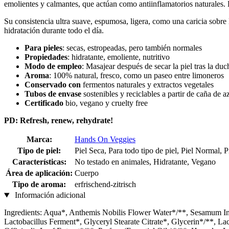
emolientes y calmantes, que actúan como antiinflamatorios naturales. E
Su consistencia ultra suave, espumosa, ligera, como una caricia sobre
hidratación durante todo el día.
Para pieles
: secas, estropeadas, pero también normales
Propiedades
: hidratante, emoliente, nutritivo
Modo de empleo
: Masajear después de secar la piel tras la duc
Aroma
: 100% natural, fresco, como un paseo entre limoneros
Conservado con
fermentos naturales y extractos vegetales
Tubos de envase
sostenibles y reciclables a partir de caña de a
Certificado
bio, vegano y cruelty free
PD: Refresh, renew, rehydrate!
Marca:
Hands On Veggies
Tipo de piel:
Piel Seca, Para todo tipo de piel, Piel Normal, 
Características:
No testado en animales, Hidratante, Vegano
Área de aplicación:
Cuerpo
Tipo de aroma:
erfrischend-zitrisch
Información adicional
Ingredients: Aqua*, Anthemis Nobilis Flower Water*/**, Sesamum In
Lactobacillus Ferment*, Glyceryl Stearate Citrate*, Glycerin*/**, La