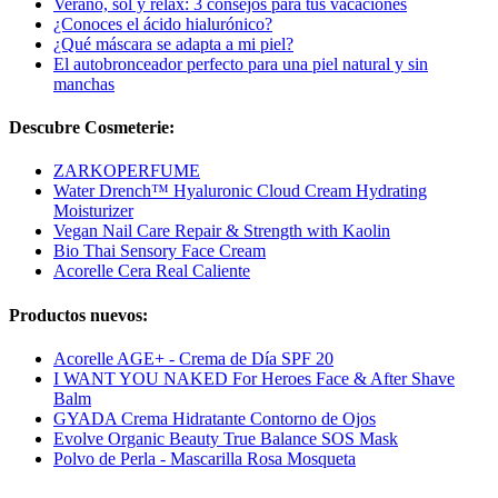
Verano, sol y relax: 3 consejos para tus vacaciones
¿Conoces el ácido hialurónico?
¿Qué máscara se adapta a mi piel?
El autobronceador perfecto para una piel natural y sin
manchas
Descubre Cosmeterie:
ZARKOPERFUME
Water Drench™ Hyaluronic Cloud Cream Hydrating
Moisturizer
Vegan Nail Care Repair & Strength with Kaolin
Bio Thai Sensory Face Cream
Acorelle Cera Real Caliente
Productos nuevos:
Acorelle AGE+ - Crema de Día SPF 20
I WANT YOU NAKED For Heroes Face & After Shave
Balm
GYADA Crema Hidratante Contorno de Ojos
Evolve Organic Beauty True Balance SOS Mask
Polvo de Perla - Mascarilla Rosa Mosqueta