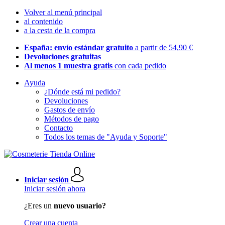
Volver al menú principal
al contenido
a la cesta de la compra
España: envío estándar gratuito
a partir de 54,90 €
Devoluciones gratuitas
Al menos 1 muestra gratis
con cada pedido
Ayuda
¿Dónde está mi pedido?
Devoluciones
Gastos de envío
Métodos de pago
Contacto
Todos los temas de "Ayuda y Soporte"
Iniciar sesión
Iniciar sesión ahora
¿Eres un
nuevo usuario?
Crear una cuenta