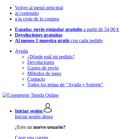
Volver al menú principal
al contenido
a la cesta de la compra
España: envío estándar gratuito
a partir de 54,90 €
Devoluciones gratuitas
Al menos 1 muestra gratis
con cada pedido
Ayuda
¿Dónde está mi pedido?
Devoluciones
Gastos de envío
Métodos de pago
Contacto
Todos los temas de "Ayuda y Soporte"
Iniciar sesión
Iniciar sesión ahora
¿Eres un
nuevo usuario?
Crear una cuenta