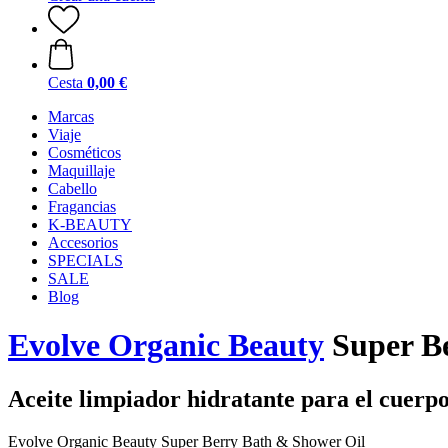
Cesta
0,00 €
Marcas
Viaje
Cosméticos
Maquillaje
Cabello
Fragancias
K-BEAUTY
Accesorios
SPECIALS
SALE
Blog
Evolve Organic Beauty
Super Be
Aceite limpiador hidratante para el cuerp
Evolve Organic Beauty Super Berry Bath & Shower Oil