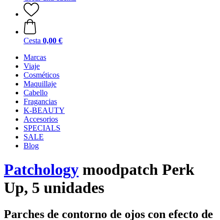
Cesta
0,00 €
Marcas
Viaje
Cosméticos
Maquillaje
Cabello
Fragancias
K-BEAUTY
Accesorios
SPECIALS
SALE
Blog
Patchology
moodpatch Perk
Up, 5 unidades
Parches de contorno de ojos con efecto de