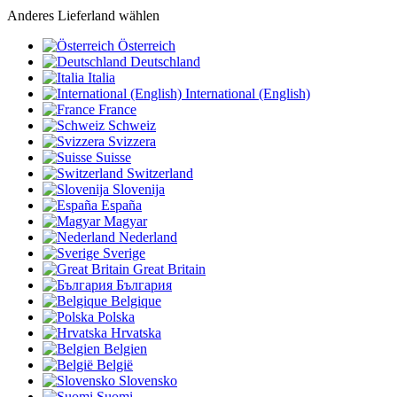
Anderes Lieferland wählen
Österreich
Deutschland
Italia
International (English)
France
Schweiz
Svizzera
Suisse
Switzerland
Slovenija
España
Magyar
Nederland
Sverige
Great Britain
България
Belgique
Polska
Hrvatska
Belgien
België
Slovensko
Suomi