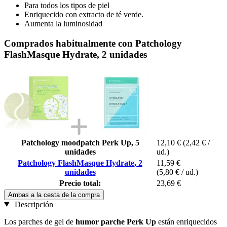
Para todos los tipos de piel
Enriquecido con extracto de té verde.
Aumenta la luminosidad
Comprados habitualmente con Patchology
FlashMasque Hydrate, 2 unidades
Patchology moodpatch Perk Up, 5
12,10 €
(2,42 € /
unidades
ud.)
Patchology FlashMasque Hydrate, 2
11,59 €
unidades
(5,80 € / ud.)
Precio total:
23,69 €
Ambas a la cesta de la compra
Descripción
Los parches de gel de
humor parche Perk Up
están enriquecidos