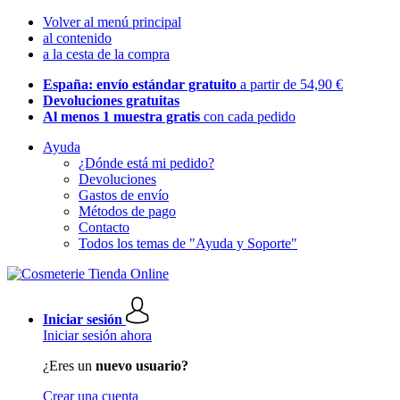
Volver al menú principal
al contenido
a la cesta de la compra
España: envío estándar gratuito
a partir de 54,90 €
Devoluciones gratuitas
Al menos 1 muestra gratis
con cada pedido
Ayuda
¿Dónde está mi pedido?
Devoluciones
Gastos de envío
Métodos de pago
Contacto
Todos los temas de "Ayuda y Soporte"
Iniciar sesión
Iniciar sesión ahora
¿Eres un
nuevo usuario?
Crear una cuenta