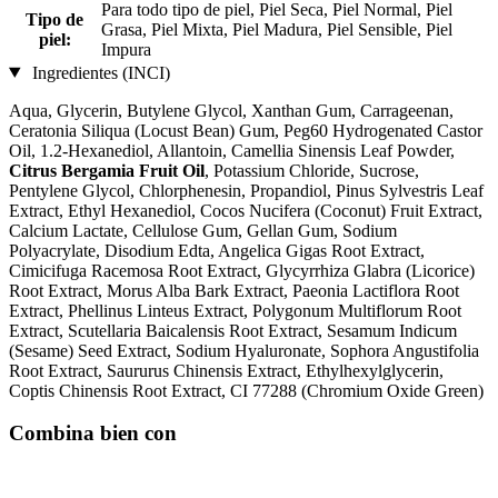
Para todo tipo de piel, Piel Seca, Piel Normal, Piel
Tipo de
Grasa, Piel Mixta, Piel Madura, Piel Sensible, Piel
piel:
Impura
Ingredientes (INCI)
Aqua, Glycerin, Butylene Glycol, Xanthan Gum, Carrageenan,
Ceratonia Siliqua (Locust Bean) Gum, Peg60 Hydrogenated Castor
Oil, 1.2-Hexanediol, Allantoin, Camellia Sinensis Leaf Powder,
Citrus Bergamia Fruit Oil
, Potassium Chloride, Sucrose,
Pentylene Glycol, Chlorphenesin, Propandiol, Pinus Sylvestris Leaf
Extract, Ethyl Hexanediol, Cocos Nucifera (Coconut) Fruit Extract,
Calcium Lactate, Cellulose Gum, Gellan Gum, Sodium
Polyacrylate, Disodium Edta, Angelica Gigas Root Extract,
Cimicifuga Racemosa Root Extract, Glycyrrhiza Glabra (Licorice)
Root Extract, Morus Alba Bark Extract, Paeonia Lactiflora Root
Extract, Phellinus Linteus Extract, Polygonum Multiflorum Root
Extract, Scutellaria Baicalensis Root Extract, Sesamum Indicum
(Sesame) Seed Extract, Sodium Hyaluronate, Sophora Angustifolia
Root Extract, Saururus Chinensis Extract, Ethylhexylglycerin,
Coptis Chinensis Root Extract, CI 77288 (Chromium Oxide Green)
Combina bien con