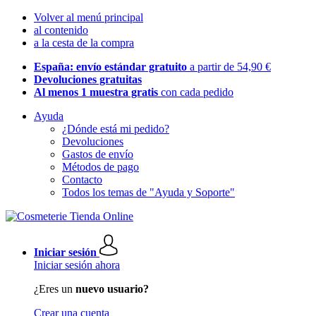
Volver al menú principal
al contenido
a la cesta de la compra
España: envío estándar gratuito
a partir de 54,90 €
Devoluciones gratuitas
Al menos 1 muestra gratis
con cada pedido
Ayuda
¿Dónde está mi pedido?
Devoluciones
Gastos de envío
Métodos de pago
Contacto
Todos los temas de "Ayuda y Soporte"
Iniciar sesión
Iniciar sesión ahora
¿Eres un
nuevo usuario?
Crear una cuenta