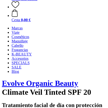
Cesta
0,00 €
Marcas
Viaje
Cosméticos
Maquillaje
Cabello
Fragancias
K-BEAUTY
Accesorios
SPECIALS
SALE
Blog
Evolve Organic Beauty
Climate Veil Tinted SPF 20
Tratamiento facial de día con protección