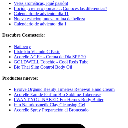
Velas aromáticas, ¡qué pasión!
Loción, crema o pomada: ¿Conoces las diferencias?
Calendario de adviento: día 11
Nueva estación, nueva rutina de belleza
Calendario de adviento: día 1
Descubre Cosmeterie:
Nailberry
Lixirskin Vitamin C Paste
Acorelle AGE+ - Crema de Día SPF 20
GOLDWELL Topchic - Cool Reds Tube
Bio Thai Slim Control Body Oil
Productos nuevos:
Evolve Organic Beauty Timeless Renewal Hand Cream
Acorelle Eau de Parfum Bio Sublime Tubereuse
I WANT YOU NAKED For Heroes Body Butter
i+m Naturkosmetik Clay Cleansing Gel
Acorelle Spray Preparación al Bronceado