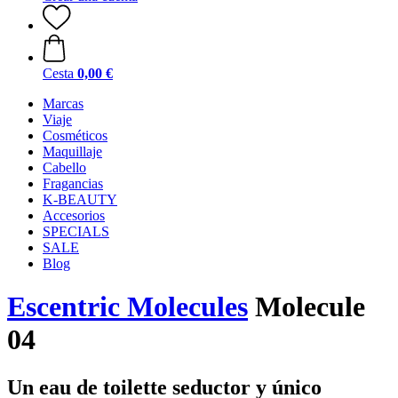
Cesta
0,00 €
Marcas
Viaje
Cosméticos
Maquillaje
Cabello
Fragancias
K-BEAUTY
Accesorios
SPECIALS
SALE
Blog
Escentric Molecules
Molecule
04
Un eau de toilette seductor y único