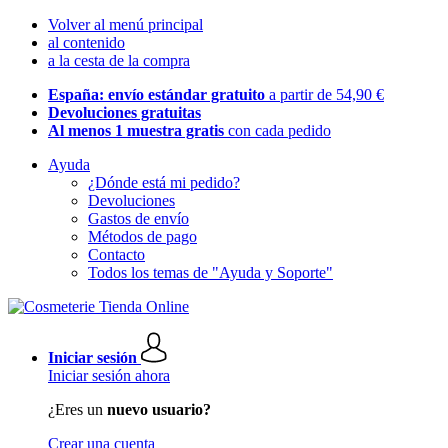
Volver al menú principal
al contenido
a la cesta de la compra
España: envío estándar gratuito
a partir de 54,90 €
Devoluciones gratuitas
Al menos 1 muestra gratis
con cada pedido
Ayuda
¿Dónde está mi pedido?
Devoluciones
Gastos de envío
Métodos de pago
Contacto
Todos los temas de "Ayuda y Soporte"
Iniciar sesión
Iniciar sesión ahora
¿Eres un
nuevo usuario?
Crear una cuenta