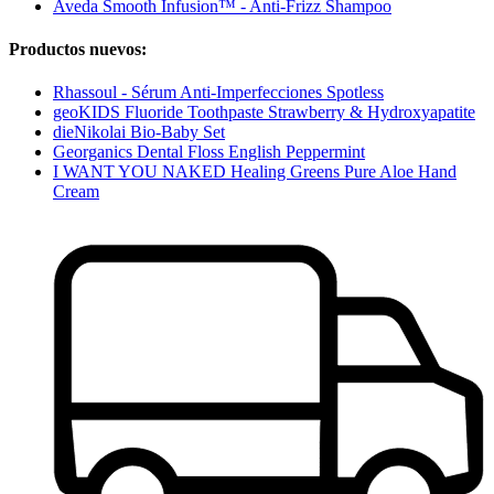
Aveda Smooth Infusion™ - Anti-Frizz Shampoo
Productos nuevos:
Rhassoul - Sérum Anti-Imperfecciones Spotless
geoKIDS Fluoride Toothpaste Strawberry & Hydroxyapatite
dieNikolai Bio-Baby Set
Georganics Dental Floss English Peppermint
I WANT YOU NAKED Healing Greens Pure Aloe Hand
Cream