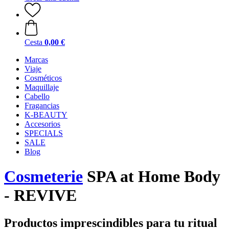
Cesta
0,00 €
Marcas
Viaje
Cosméticos
Maquillaje
Cabello
Fragancias
K-BEAUTY
Accesorios
SPECIALS
SALE
Blog
Cosmeterie
SPA at Home Body
- REVIVE
Productos imprescindibles para tu ritual