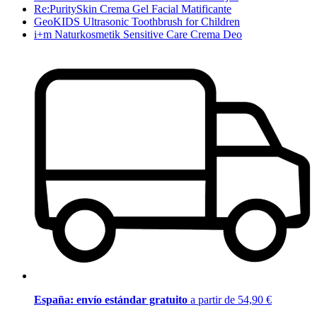
Re:PuritySkin Crema Gel Facial Matificante
GeoKIDS Ultrasonic Toothbrush for Children
i+m Naturkosmetik Sensitive Care Crema Deo
España: envío estándar gratuito
a partir de 54,90 €