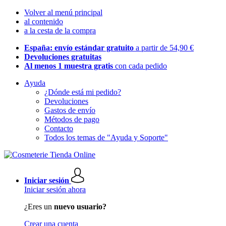
Volver al menú principal
al contenido
a la cesta de la compra
España: envío estándar gratuito
a partir de 54,90 €
Devoluciones gratuitas
Al menos 1 muestra gratis
con cada pedido
Ayuda
¿Dónde está mi pedido?
Devoluciones
Gastos de envío
Métodos de pago
Contacto
Todos los temas de "Ayuda y Soporte"
Iniciar sesión
Iniciar sesión ahora
¿Eres un
nuevo usuario?
Crear una cuenta