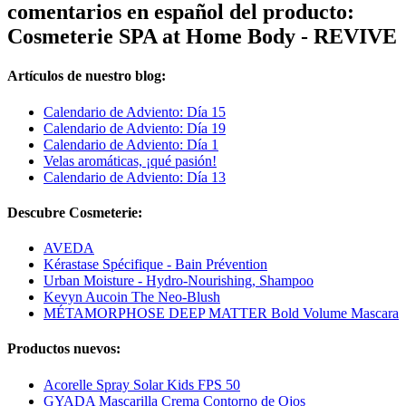
comentarios en español del producto:
Cosmeterie SPA at Home Body - REVIVE
Artículos de nuestro blog:
Calendario de Adviento: Día 15
Calendario de Adviento: Día 19
Calendario de Adviento: Día 1
Velas aromáticas, ¡qué pasión!
Calendario de Adviento: Día 13
Descubre Cosmeterie:
AVEDA
Kérastase Spécifique - Bain Prévention
Urban Moisture - Hydro-Nourishing, Shampoo
Kevyn Aucoin The Neo-Blush
MÉTAMORPHOSE DEEP MATTER Bold Volume Mascara
Productos nuevos:
Acorelle Spray Solar Kids FPS 50
GYADA Mascarilla Crema Contorno de Ojos