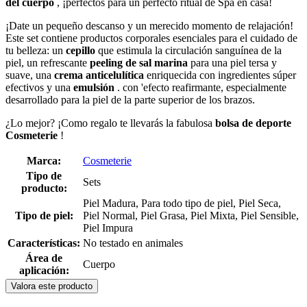
del cuerpo
, ¡perfectos para un perfecto ritual de Spa en casa!
¡Date un pequeño descanso y un merecido momento de relajación!
Este set contiene productos corporales esenciales para el cuidado de
tu belleza: un
cepillo
que estimula la circulación sanguínea de la
piel, un refrescante
peeling de sal marina
para una piel tersa y
suave, una
crema anticelulítica
enriquecida con ingredientes súper
efectivos y una
emulsión
. con 'efecto reafirmante, especialmente
desarrollado para la piel de la parte superior de los brazos.
¿Lo mejor? ¡Como regalo te llevarás la fabulosa
bolsa de deporte
Cosmeterie
!
Marca:
Cosmeterie
Tipo de
Sets
producto:
Piel Madura, Para todo tipo de piel, Piel Seca,
Tipo de piel:
Piel Normal, Piel Grasa, Piel Mixta, Piel Sensible,
Piel Impura
Características:
No testado en animales
Área de
Cuerpo
aplicación:
Valora este producto