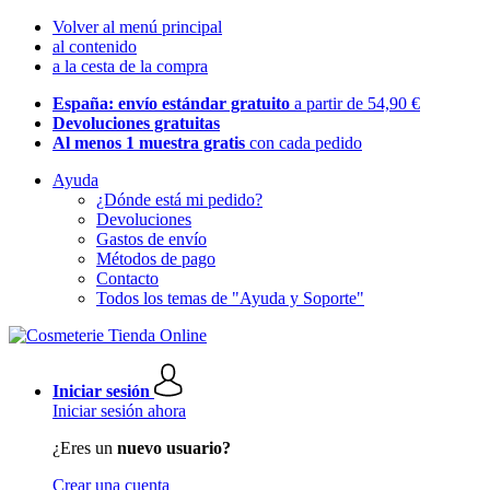
Volver al menú principal
al contenido
a la cesta de la compra
España: envío estándar gratuito
a partir de 54,90 €
Devoluciones gratuitas
Al menos 1 muestra gratis
con cada pedido
Ayuda
¿Dónde está mi pedido?
Devoluciones
Gastos de envío
Métodos de pago
Contacto
Todos los temas de "Ayuda y Soporte"
Iniciar sesión
Iniciar sesión ahora
¿Eres un
nuevo usuario?
Crear una cuenta