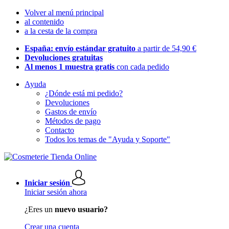
Volver al menú principal
al contenido
a la cesta de la compra
España: envío estándar gratuito
a partir de 54,90 €
Devoluciones gratuitas
Al menos 1 muestra gratis
con cada pedido
Ayuda
¿Dónde está mi pedido?
Devoluciones
Gastos de envío
Métodos de pago
Contacto
Todos los temas de "Ayuda y Soporte"
Iniciar sesión
Iniciar sesión ahora
¿Eres un
nuevo usuario?
Crear una cuenta