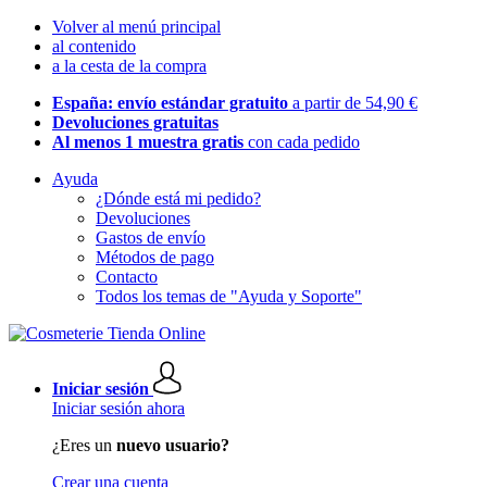
Volver al menú principal
al contenido
a la cesta de la compra
España: envío estándar gratuito
a partir de 54,90 €
Devoluciones gratuitas
Al menos 1 muestra gratis
con cada pedido
Ayuda
¿Dónde está mi pedido?
Devoluciones
Gastos de envío
Métodos de pago
Contacto
Todos los temas de "Ayuda y Soporte"
Iniciar sesión
Iniciar sesión ahora
¿Eres un
nuevo usuario?
Crear una cuenta