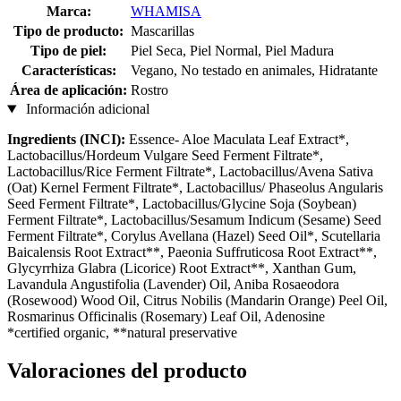
Marca:
WHAMISA
Tipo de producto:
Mascarillas
Tipo de piel:
Piel Seca, Piel Normal, Piel Madura
Características:
Vegano, No testado en animales, Hidratante
Área de aplicación:
Rostro
Información adicional
Ingredients (INCI):
Essence- Aloe Maculata Leaf Extract*,
Lactobacillus/Hordeum Vulgare Seed Ferment Filtrate*,
Lactobacillus/Rice Ferment Filtrate*, Lactobacillus/Avena Sativa
(Oat) Kernel Ferment Filtrate*, Lactobacillus/ Phaseolus Angularis
Seed Ferment Filtrate*, Lactobacillus/Glycine Soja (Soybean)
Ferment Filtrate*, Lactobacillus/Sesamum Indicum (Sesame) Seed
Ferment Filtrate*, Corylus Avellana (Hazel) Seed Oil*, Scutellaria
Baicalensis Root Extract**, Paeonia Suffruticosa Root Extract**,
Glycyrrhiza Glabra (Licorice) Root Extract**, Xanthan Gum,
Lavandula Angustifolia (Lavender) Oil, Aniba Rosaeodora
(Rosewood) Wood Oil, Citrus Nobilis (Mandarin Orange) Peel Oil,
Rosmarinus Officinalis (Rosemary) Leaf Oil, Adenosine
*certified organic, **natural preservative
Valoraciones del producto