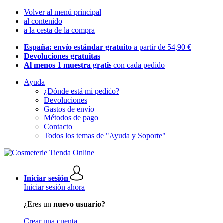
Volver al menú principal
al contenido
a la cesta de la compra
España: envío estándar gratuito
a partir de 54,90 €
Devoluciones gratuitas
Al menos 1 muestra gratis
con cada pedido
Ayuda
¿Dónde está mi pedido?
Devoluciones
Gastos de envío
Métodos de pago
Contacto
Todos los temas de "Ayuda y Soporte"
Iniciar sesión
Iniciar sesión ahora
¿Eres un
nuevo usuario?
Crear una cuenta