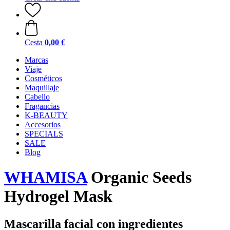
Cesta
0,00 €
Marcas
Viaje
Cosméticos
Maquillaje
Cabello
Fragancias
K-BEAUTY
Accesorios
SPECIALS
SALE
Blog
WHAMISA
Organic Seeds
Hydrogel Mask
Mascarilla facial con ingredientes