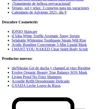
¡Tratamiento de belleza prevacacional!
Verano, sol y relax: 3 consejos para tus vacaciones
Calendario de Adviento 2021: día 9
Descubre Cosmeterie:
IONIQ Skincare
d'Alba White Truffle Aromatic Spray Serum
Selahatin Whitening Toothpaste Steam Will Rise
Acidic Bonding Concentrate 5-Min Liquid Mask
I WANT YOU NAKED Clear Spirit Body Scrub
Productos nuevos:
dieNikolai Gel de ducha y champú al vino Riesling
Evolve Organic Beauty True Balance SOS Mask
Living Proof No Frizz Shampoo
Acorelle Refill Desodorante Delicado
GYADA Leche Leave-In Rizos