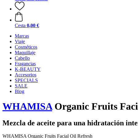
Cesta
0,00 €
Marcas
Viaje
Cosméticos
Maquillaje
Cabello
Fragancias
K-BEAUTY
Accesorios
SPECIALS
SALE
Blog
WHAMISA
Organic Fruits Faci
Mezcla de aceite para una hidratación int
WHAMISA Organic Fruits Facial Oil Refresh