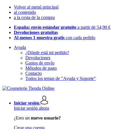
Volver al menú principal
al contenido
a la cesta de la compra
España: envío estándar gratuito
a partir de 54,90 €
Devoluciones gratuitas
Al menos 1 muestra gratis
con cada pedido
Ayuda
¿Dónde está mi pedido?
Devoluciones
Gastos de envío
Métodos de pago
Contacto
Todos los temas de "Ayuda y Soporte"
Iniciar sesión
Iniciar sesión ahora
¿Eres un
nuevo usuario?
Crear una cuenta