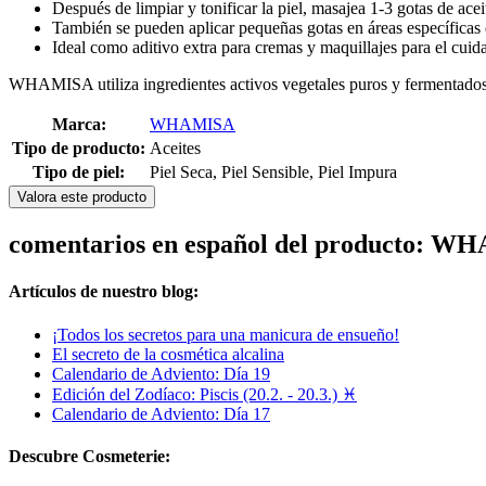
Después de limpiar y tonificar la piel, masajea 1-3 gotas de ac
También se pueden aplicar pequeñas gotas en áreas específicas d
Ideal como aditivo extra para cremas y maquillajes para el cuida
WHAMISA utiliza ingredientes activos vegetales puros y fermentados
Marca:
WHAMISA
Tipo de producto:
Aceites
Tipo de piel:
Piel Seca, Piel Sensible, Piel Impura
Valora este producto
comentarios en español del producto: WH
Artículos de nuestro blog:
¡Todos los secretos para una manicura de ensueño!
El secreto de la cosmética alcalina
Calendario de Adviento: Día 19
Edición del Zodíaco: Piscis (20.2. - 20.3.) ♓
Calendario de Adviento: Día 17
Descubre Cosmeterie: