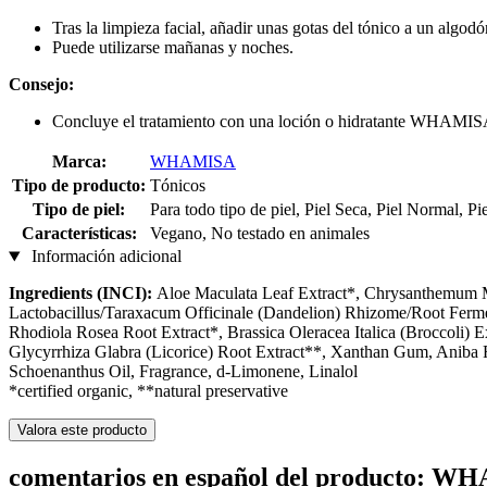
Tras la limpieza facial, añadir unas gotas del tónico a un algod
Puede utilizarse mañanas y noches.
Consejo:
Concluye el tratamiento con una loción o hidratante WHAMIS
Marca:
WHAMISA
Tipo de producto:
Tónicos
Tipo de piel:
Para todo tipo de piel, Piel Seca, Piel Normal, Pi
Características:
Vegano, No testado en animales
Información adicional
Ingredients (INCI):
Aloe Maculata Leaf Extract*, Chrysanthemum Mo
Lactobacillus/Taraxacum Officinale (Dandelion) Rhizome/Root Ferment
Rhodiola Rosea Root Extract*, Brassica Oleracea Italica (Broccoli) E
Glycyrrhiza Glabra (Licorice) Root Extract**, Xanthan Gum, Anib
Schoenanthus Oil, Fragrance, d-Limonene, Linalol
*certified organic, **natural preservative
Valora este producto
comentarios en español del producto: W