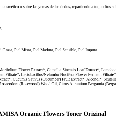
ón cosmético o sobre las yemas de los dedos, repartiendo a toquecitos sob
A.
el Grasa, Piel Mixta, Piel Madura, Piel Sensible, Piel Impura
rifolium Flower Extract*, Camellia Sinensis Leaf Extract*, Lactobac
 Filtrate*, Lactobacillus/Nelumbo Nucifera Flower Ferment Filtrate*,
xtract*, Cucumis Sativus (Cucumber) Fruit Extract*, Alcohol*, Scutella
a Rosaeodora (Rosewood) Wood Oil, Citrus Aurantium Bergamia (Berg
HAMISA Organic Flowers Toner Original