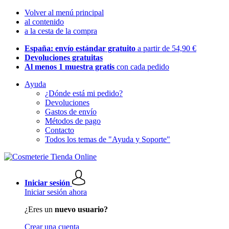
Volver al menú principal
al contenido
a la cesta de la compra
España: envío estándar gratuito
a partir de 54,90 €
Devoluciones gratuitas
Al menos 1 muestra gratis
con cada pedido
Ayuda
¿Dónde está mi pedido?
Devoluciones
Gastos de envío
Métodos de pago
Contacto
Todos los temas de "Ayuda y Soporte"
Iniciar sesión
Iniciar sesión ahora
¿Eres un
nuevo usuario?
Crear una cuenta