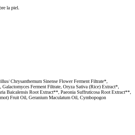
re la piel.
illus/ Chrysanthemum Sinense Flower Ferment Filtrate*,
 Galactomyces Ferment Filtrate, Oryza Sativa (Rice) Extract*,
ria Baicalensis Root Extract**, Paeonia Suffruticosa Root Extract**,
amot) Fruit Oil, Geranium Maculatum Oil, Cymbopogon