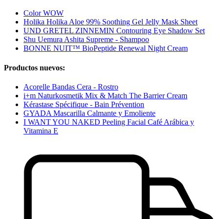
Color WOW
Holika Holika Aloe 99% Soothing Gel Jelly Mask Sheet
UND GRETEL ZINNEMIN Contouring Eye Shadow Set
Shu Uemura Ashita Supreme - Shampoo
BONNE NUIT™ BioPeptide Renewal Night Cream
Productos nuevos:
Acorelle Bandas Cera - Rostro
i+m Naturkosmetik Mix & Match The Barrier Cream
Kérastase Spécifique - Bain Prévention
GYADA Mascarilla Calmante y Emoliente
I WANT YOU NAKED Peeling Facial Café Arábica y
Vitamina E