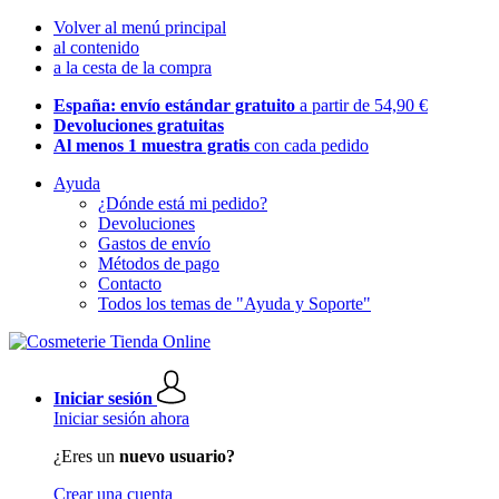
Volver al menú principal
al contenido
a la cesta de la compra
España: envío estándar gratuito
a partir de 54,90 €
Devoluciones gratuitas
Al menos 1 muestra gratis
con cada pedido
Ayuda
¿Dónde está mi pedido?
Devoluciones
Gastos de envío
Métodos de pago
Contacto
Todos los temas de "Ayuda y Soporte"
Iniciar sesión
Iniciar sesión ahora
¿Eres un
nuevo usuario?
Crear una cuenta