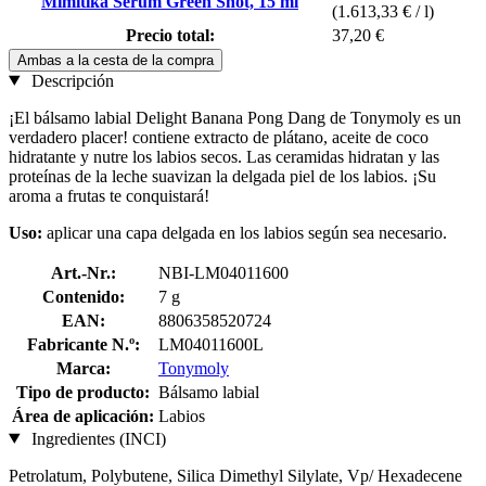
Mimitika Serum Green Shot, 15 ml
(1.613,33 € / l)
Precio total:
37,20 €
Ambas a la cesta de la compra
Descripción
¡El bálsamo labial Delight Banana Pong Dang de Tonymoly es un
verdadero placer! contiene extracto de plátano, aceite de coco
hidratante y nutre los labios secos. Las ceramidas hidratan y las
proteínas de la leche suavizan la delgada piel de los labios. ¡Su
aroma a frutas te conquistará!
Uso:
aplicar una capa delgada en los labios según sea necesario.
Art.-Nr.:
NBI-LM04011600
Contenido:
7 g
EAN:
8806358520724
Fabricante N.º:
LM04011600L
Marca:
Tonymoly
Tipo de producto:
Bálsamo labial
Área de aplicación:
Labios
Ingredientes (INCI)
Petrolatum, Polybutene, Silica Dimethyl Silylate, Vp/ Hexadecene