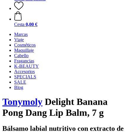
Cesta
0,00 €
Marcas
Viaje
Cosméticos
Maquillaje
Cabello
Fragancias
K-BEAUTY
Accesorios
SPECIALS
SALE
Blog
Tonymoly
Delight Banana
Pong Dang Lip Balm, 7 g
Bálsamo labial nutritivo con extracto de