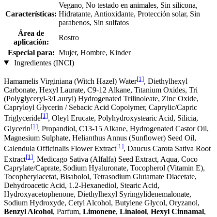
Vegano, No testado en animales, Sin silicona,
Características:
Hidratante, Antioxidante, Protección solar, Sin
parabenos, Sin sulfatos
Área de
Rostro
aplicación:
Especial para:
Mujer, Hombre, Kinder
Ingredientes (INCI)
[1]
Hamamelis Virginiana (Witch Hazel) Water
, Diethylhexyl
Carbonate, Hexyl Laurate, C9-12 Alkane, Titanium Oxides, Tri
(Polyglyceryl-3/Lauryl) Hydrogenated Trilinoleate, Zinc Oxide,
Capryloyl Glycerin / Sebacic Acid Copolymer, Caprylic/Capric
[1]
Triglyceride
, Oleyl Erucate, Polyhydroxystearic Acid, Silicia,
[1]
Glycerin
, Propandiol, C13‐15 Alkane, Hydrogenated Castor Oil,
Magnesium Sulphate, Helianthus Annus (Sunflower) Seed Oil,
[1]
Calendula Officinalis Flower Extract
, Daucus Carota Sativa Root
[1]
Extract
, Medicago Sativa (Alfalfa) Seed Extract, Aqua, Coco
Caprylate/Caprate, Sodium Hyaluronate, Tocopherol (Vitamin E),
Tocopherylacetat, Bisabolol, Tetrasodium Glutamate Diacetate,
Dehydroacetic Acid, 1.2-Hexanediol, Stearic Acid,
Hydroxyacetophenone, Diethylhexyl Syringylidenemalonate,
Sodium Hydroxyde, Cetyl Alcohol, Butylene Glycol, Oryzanol,
Benzyl Alcohol
, Parfum,
Limonene
,
Linalool
,
Hexyl Cinnamal
,