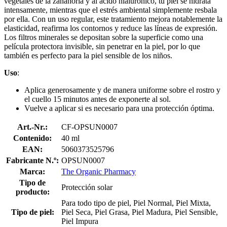
vegetales de la zanahoria y al ácido hialurónico, tu piel se hidrata
intensamente, mientras que el estrés ambiental simplemente resbala
por ella. Con un uso regular, este tratamiento mejora notablemente la
elasticidad, reafirma los contornos y reduce las líneas de expresión.
Los filtros minerales se depositan sobre la superficie como una
película protectora invisible, sin penetrar en la piel, por lo que
también es perfecto para la piel sensible de los niños.
Uso
:
Aplica generosamente y de manera uniforme sobre el rostro y
el cuello 15 minutos antes de exponerte al sol.
Vuelve a aplicar si es necesario para una protección óptima.
Art.-Nr.:
CF-OPSUN0007
Contenido:
40 ml
EAN:
5060373525796
Fabricante N.º:
OPSUN0007
Marca:
The Organic Pharmacy
Tipo de
Protección solar
producto:
Para todo tipo de piel, Piel Normal, Piel Mixta,
Tipo de piel:
Piel Seca, Piel Grasa, Piel Madura, Piel Sensible,
Piel Impura