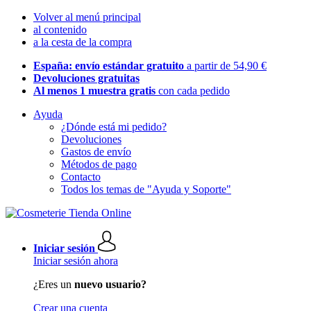
Volver al menú principal
al contenido
a la cesta de la compra
España: envío estándar gratuito
a partir de 54,90 €
Devoluciones gratuitas
Al menos 1 muestra gratis
con cada pedido
Ayuda
¿Dónde está mi pedido?
Devoluciones
Gastos de envío
Métodos de pago
Contacto
Todos los temas de "Ayuda y Soporte"
Iniciar sesión
Iniciar sesión ahora
¿Eres un
nuevo usuario?
Crear una cuenta