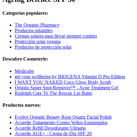
Categorías populares:
The Organic Pharmacy
Productos infantiles
Cremas solares para llevar siempre contigo
Protección solar vegana
Productos de protección solar
Descubre Cosmeterie:
Medicube
get your wellbeing by BIOGENA Vitamin D Pro Edition
I WANT YOU NAKED Coco Glow Body Scrub
Origins Super Spot Remover™ - Acne Treatment Gel
Rudolph Care To The Rescue Lip Balm
Productos nuevos:
Evolve Organic Beauty Rose Quartz Facial Polish
Acorelle Tratamiento Contra Vellos Enquistados
Acorelle Refill Desodorante Ulmaria
Acorelle AGE+ - Crema de Día SPF 20