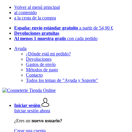
Volver al menú principal
al contenido
a la cesta de la compra
España: envío estándar gratuito
a partir de 54,90 €
Devoluciones gratuitas
Al menos 1 muestra gratis
con cada pedido
Ayuda
¿Dónde está mi pedido?
Devoluciones
Gastos de envío
Métodos de pago
Contacto
Todos los temas de "Ayuda y Soporte"
Iniciar sesión
Iniciar sesión ahora
¿Eres un
nuevo usuario?
Crear una cuenta