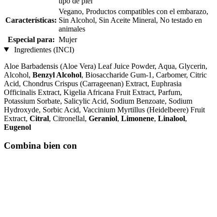
tipo de piel
Vegano, Productos compatibles con el embarazo,
Características:
Sin Alcohol, Sin Aceite Mineral, No testado en
animales
Especial para:
Mujer
Ingredientes (INCI)
Aloe Barbadensis (Aloe Vera) Leaf Juice Powder, Aqua, Glycerin,
Alcohol,
Benzyl Alcohol
, Biosaccharide Gum-1, Carbomer, Citric
Acid, Chondrus Crispus (Carrageenan) Extract, Euphrasia
Officinalis Extract, Kigelia Africana Fruit Extract, Parfum,
Potassium Sorbate, Salicylic Acid, Sodium Benzoate, Sodium
Hydroxyde, Sorbic Acid, Vaccinium Myrtillus (Heidelbeere) Fruit
Extract,
Citral
, Citronellal,
Geraniol
,
Limonene
,
Linalool
,
Eugenol
Combina bien con