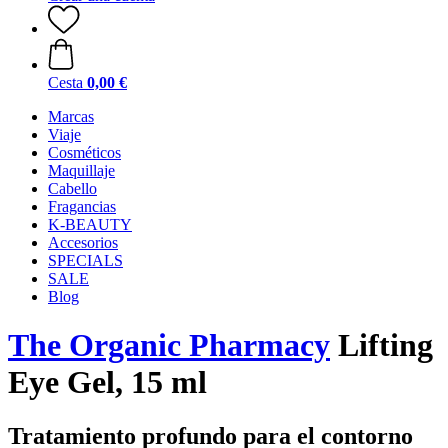
Cesta
0,00 €
Marcas
Viaje
Cosméticos
Maquillaje
Cabello
Fragancias
K-BEAUTY
Accesorios
SPECIALS
SALE
Blog
The Organic Pharmacy
Lifting
Eye Gel, 15 ml
Tratamiento profundo para el contorno