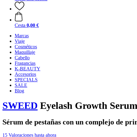
Cesta
0,00 €
Marcas
Viaje
Cosméticos
Maquillaje
Cabello
Fragancias
K-BEAUTY
Accesorios
SPECIALS
SALE
Blog
SWEED
Eyelash Growth Serum
Sérum de pestañas con un complejo de princ
15 Valoraciones hasta ahora