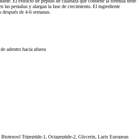
ante. El extracto de pepitas de calabaza que contiene la fórmula tiene
en las pestañas y alargan la fase de crecimiento. El ingrediente
les después de 4-6 semanas.
 de adentro hacia afuera
 Biotenoyl Tripeptide-1, Octapeptide-2, Glycerin, Larix European