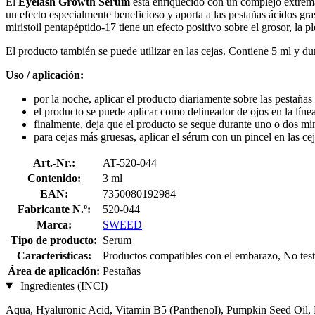
El
Eyelash Growth Serum
está enriquecido con un complejo extremad
un efecto especialmente beneficioso y aporta a las pestañas ácidos gras
miristoil pentapéptido-17 tiene un efecto positivo sobre el grosor, la 
El producto también se puede utilizar en las cejas. Contiene 5 ml y d
Uso / aplicación:
por la noche, aplicar el producto diariamente sobre las pestañas 
el producto se puede aplicar como delineador de ojos en la líne
finalmente, deja que el producto se seque durante uno o dos mi
para cejas más gruesas, aplicar el sérum con un pincel en las cej
Art.-Nr.:
AT-520-044
Contenido:
3 ml
EAN:
7350080192984
Fabricante N.º:
520-044
Marca:
SWEED
Tipo de producto:
Serum
Características:
Productos compatibles con el embarazo, No testa
Área de aplicación:
Pestañas
Ingredientes (INCI)
Aqua, Hyaluronic Acid, Vitamin B5 (Panthenol), Pumpkin Seed Oil, My