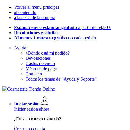
Volver al menú principal
al contenido
a la cesta de la compra
España: envío estándar gratuito
a partir de 54,90 €
Devoluciones gratuitas
Al menos 1 muestra gratis
con cada pedido
Ayuda
¿Dónde está mi pedido?
Devoluciones
Gastos de envío
Métodos de pago
Contacto
Todos los temas de "Ayuda y Soporte"
Iniciar sesión
Iniciar sesión ahora
¿Eres un
nuevo usuario?
Crear una cuenta