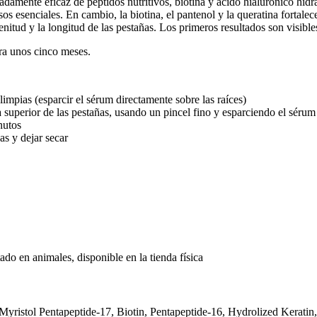
amente eficaz de péptidos nutritivos, biotina y ácido hialurónico hidrat
os esenciales. En cambio, la biotina, el pantenol y la queratina fortalec
plenitud y la longitud de las pestañas. Los primeros resultados son visib
ura unos cinco meses.
limpias (esparcir el sérum directamente sobre las raíces)
a superior de las pestañas, usando un pincel fino y esparciendo el sérum
nutos
as y dejar secar
do en animales, disponible en la tienda física
ristol Pentapeptide-17, Biotin, Pentapeptide-16, Hydrolized Keratin,