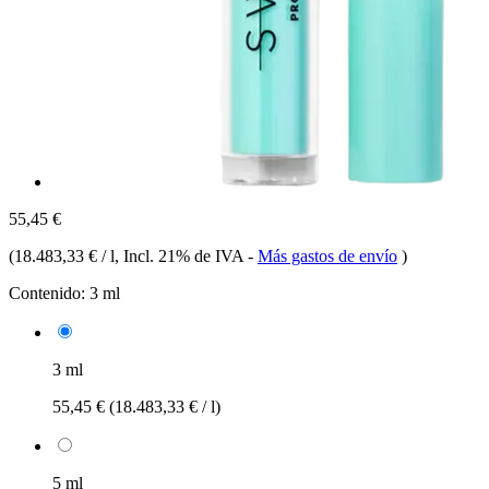
55,45 €
(
18.483,33 € / l
, Incl. 21% de IVA
-
Más gastos de envío
)
Contenido:
3 ml
3 ml
55,45 €
(18.483,33 € / l)
5 ml