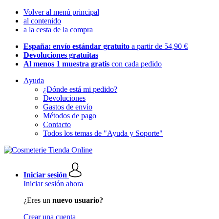
Volver al menú principal
al contenido
a la cesta de la compra
España: envío estándar gratuito
a partir de 54,90 €
Devoluciones gratuitas
Al menos 1 muestra gratis
con cada pedido
Ayuda
¿Dónde está mi pedido?
Devoluciones
Gastos de envío
Métodos de pago
Contacto
Todos los temas de "Ayuda y Soporte"
Iniciar sesión
Iniciar sesión ahora
¿Eres un
nuevo usuario?
Crear una cuenta