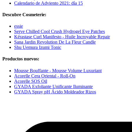
Calendario de Adviento 2021: día 15
Descubre Cosmeterie:
essie
Serve Chilled Cool Crush Hydrogel Eye Patches
Kérastase Curl Manifesto - Huile Incroyable Repair
Sana Jardin Revolution De La Fleur Candle
Shu Uemura Izumi Tonic
Productos nuevos:
Mousse Bouffante - Mousse Volume Luxuriant
Acorelle Cera Oriental - Roll-On
Acorelle SOS Oil
GYADA Exfoliante Unificante Iluminante
GYADA Spray pH Ácido Moldeador Rizos