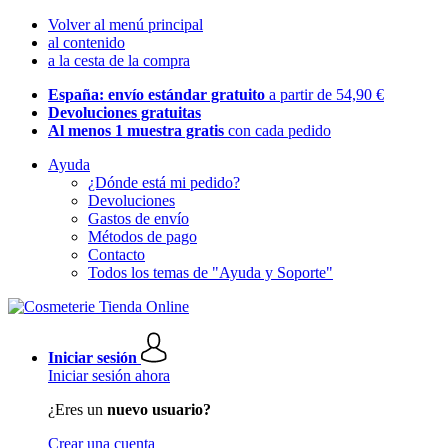
Volver al menú principal
al contenido
a la cesta de la compra
España: envío estándar gratuito
a partir de 54,90 €
Devoluciones gratuitas
Al menos 1 muestra gratis
con cada pedido
Ayuda
¿Dónde está mi pedido?
Devoluciones
Gastos de envío
Métodos de pago
Contacto
Todos los temas de "Ayuda y Soporte"
Iniciar sesión
Iniciar sesión ahora
¿Eres un
nuevo usuario?
Crear una cuenta