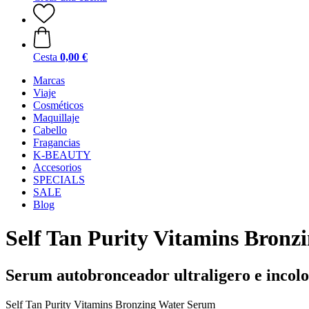
Cesta
0,00 €
Marcas
Viaje
Cosméticos
Maquillaje
Cabello
Fragancias
K-BEAUTY
Accesorios
SPECIALS
SALE
Blog
Self Tan Purity Vitamins Bron
Serum autobronceador ultraligero e incolo
Self Tan Purity Vitamins Bronzing Water Serum