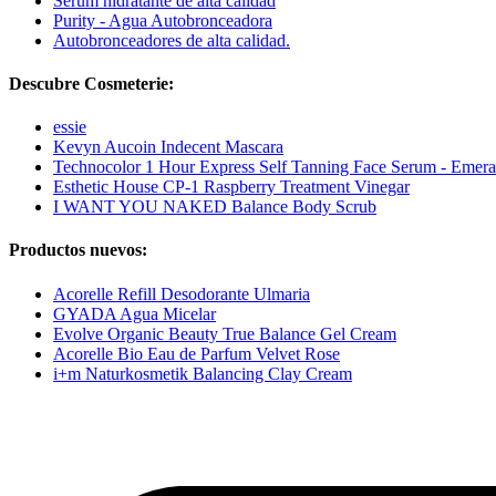
Serum hidratante de alta calidad
Purity - Agua Autobronceadora
Autobronceadores de alta calidad.
Descubre Cosmeterie:
essie
Kevyn Aucoin Indecent Mascara
Technocolor 1 Hour Express Self Tanning Face Serum - Emera
Esthetic House CP-1 Raspberry Treatment Vinegar
I WANT YOU NAKED Balance Body Scrub
Productos nuevos:
Acorelle Refill Desodorante Ulmaria
GYADA Agua Micelar
Evolve Organic Beauty True Balance Gel Cream
Acorelle Bio Eau de Parfum Velvet Rose
i+m Naturkosmetik Balancing Clay Cream