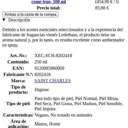
come true, 100 ml
(454,90 € / l)
Precio total:
85,98 €
Ambas a la cesta de la compra
Descripción
Debido a los aceites esenciales seleccionados y a la experiencia del
fabricante de fragancias vienés Lederhaas, el producto tiene un
aroma natural y, por lo tanto, es resulta excelente como ambientador
en spray.
Art.-Nr.:
XEC-SCH-8202418
Contenido:
250 ml
EAN:
9120085860069
Fabricante N.º:
8202418
Marca:
SAINT CHARLES
Tipo de
Higiene
producto:
Para todo tipo de piel, Piel Normal, Piel Mixta,
Tipo de piel:
Piel Seca, Piel Grasa, Piel Madura, Piel Sensible,
Piel Impura
Características:
Vegano, No testado en animales
Área de
Manos, Home
aplicación: