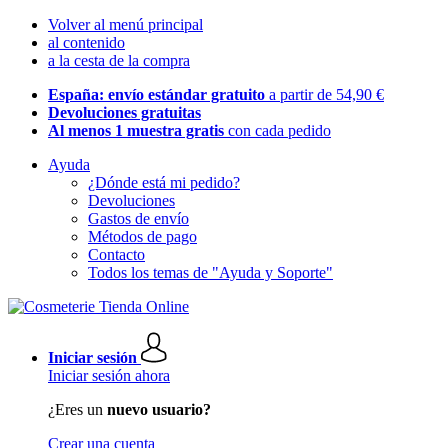
Volver al menú principal
al contenido
a la cesta de la compra
España: envío estándar gratuito
a partir de 54,90 €
Devoluciones gratuitas
Al menos 1 muestra gratis
con cada pedido
Ayuda
¿Dónde está mi pedido?
Devoluciones
Gastos de envío
Métodos de pago
Contacto
Todos los temas de "Ayuda y Soporte"
Iniciar sesión
Iniciar sesión ahora
¿Eres un
nuevo usuario?
Crear una cuenta