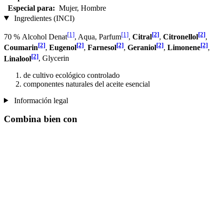
Especial para:
Mujer, Hombre
Ingredientes (INCI)
[1]
[1]
[2]
[2]
70 % Alcohol Denat
, Aqua, Parfum
,
Citral
,
Citronellol
,
[2]
[2]
[2]
[2]
[2]
Coumarin
,
Eugenol
,
Farnesol
,
Geraniol
,
Limonene
,
[2]
Linalool
, Glycerin
de cultivo ecológico controlado
componentes naturales del aceite esencial
Información legal
Combina bien con