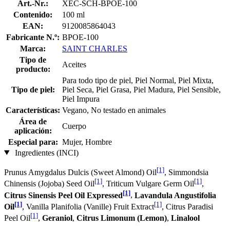
Art.-Nr.:
XEC-SCH-BPOE-100
Contenido:
100 ml
EAN:
9120085864043
Fabricante N.º:
BPOE-100
Marca:
SAINT CHARLES
Tipo de
Aceites
producto:
Para todo tipo de piel, Piel Normal, Piel Mixta,
Tipo de piel:
Piel Seca, Piel Grasa, Piel Madura, Piel Sensible,
Piel Impura
Características:
Vegano, No testado en animales
Área de
Cuerpo
aplicación:
Especial para:
Mujer, Hombre
Ingredientes (INCI)
[1]
Prunus Amygdalus Dulcis (Sweet Almond) Oil
, Simmondsia
[1]
[1]
Chinensis (Jojoba) Seed Oil
, Triticum Vulgare Germ Oil
,
[1]
Citrus Sinensis Peel Oil Expressed
,
Lavandula Angustifolia
[1]
[1]
Oil
, Vanilla Planifolia (Vanille) Fruit Extract
, Citrus Paradisi
[1]
Peel Oil
,
Geraniol
,
Citrus Limonum (Lemon)
,
Linalool