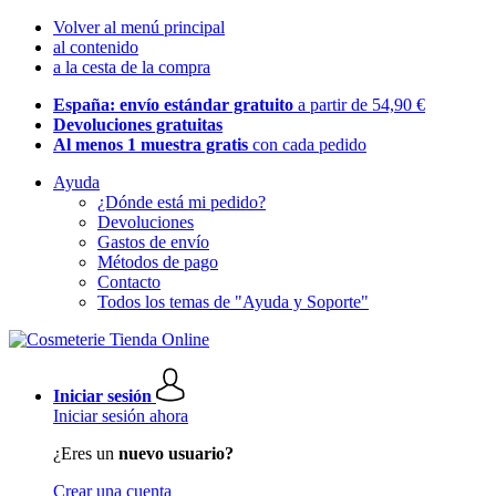
Volver al menú principal
al contenido
a la cesta de la compra
España: envío estándar gratuito
a partir de 54,90 €
Devoluciones gratuitas
Al menos 1 muestra gratis
con cada pedido
Ayuda
¿Dónde está mi pedido?
Devoluciones
Gastos de envío
Métodos de pago
Contacto
Todos los temas de "Ayuda y Soporte"
Iniciar sesión
Iniciar sesión ahora
¿Eres un
nuevo usuario?
Crear una cuenta