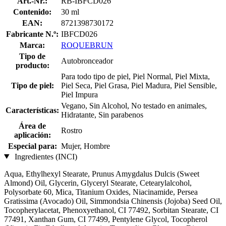
Art.-Nr.:
RB-IBFCD026
Contenido:
30 ml
EAN:
8721398730172
Fabricante N.º:
IBFCD026
Marca:
ROQUEBRUN
Tipo de
Autobronceador
producto:
Para todo tipo de piel, Piel Normal, Piel Mixta,
Tipo de piel:
Piel Seca, Piel Grasa, Piel Madura, Piel Sensible,
Piel Impura
Vegano, Sin Alcohol, No testado en animales,
Características:
Hidratante, Sin parabenos
Área de
Rostro
aplicación:
Especial para:
Mujer, Hombre
Ingredientes (INCI)
Aqua, Ethylhexyl Stearate, Prunus Amygdalus Dulcis (Sweet
Almond) Oil, Glycerin, Glyceryl Stearate, Cetearylalcohol,
Polysorbate 60, Mica, Titanium Oxides, Niacinamide, Persea
Gratissima (Avocado) Oil, Simmondsia Chinensis (Jojoba) Seed Oil,
Tocopherylacetat, Phenoxyethanol, CI 77492, Sorbitan Stearate, CI
77491, Xanthan Gum, CI 77499, Pentylene Glycol, Tocopherol