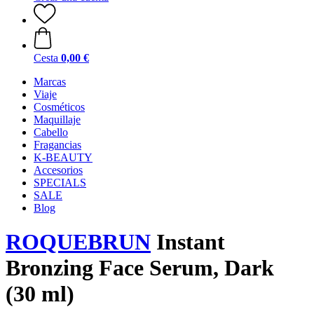
Cesta
0,00 €
Marcas
Viaje
Cosméticos
Maquillaje
Cabello
Fragancias
K-BEAUTY
Accesorios
SPECIALS
SALE
Blog
ROQUEBRUN
Instant
Bronzing Face Serum, Dark
(30 ml)