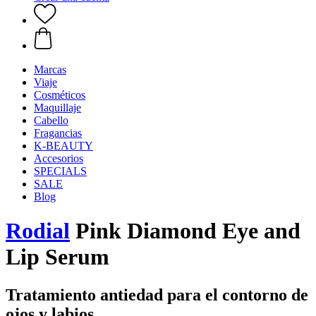
Marcas
Viaje
Cosméticos
Maquillaje
Cabello
Fragancias
K-BEAUTY
Accesorios
SPECIALS
SALE
Blog
Rodial
Pink Diamond Eye and
Lip Serum
Tratamiento antiedad para el contorno de
ojos y labios