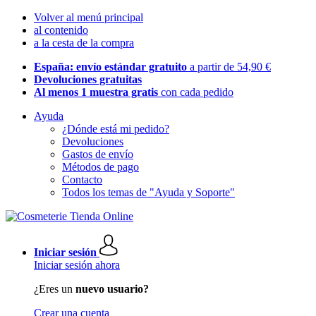
Volver al menú principal
al contenido
a la cesta de la compra
España: envío estándar gratuito
a partir de 54,90 €
Devoluciones gratuitas
Al menos 1 muestra gratis
con cada pedido
Ayuda
¿Dónde está mi pedido?
Devoluciones
Gastos de envío
Métodos de pago
Contacto
Todos los temas de "Ayuda y Soporte"
Iniciar sesión
Iniciar sesión ahora
¿Eres un
nuevo usuario?
Crear una cuenta