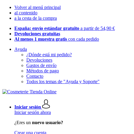
Volver al menú principal
al contenido
a la cesta de la compra
España: envío estándar gratuito
a partir de 54,90 €
Devoluciones gratuitas
Al menos 1 muestra gratis
con cada pedido
Ayuda
¿Dónde está mi pedido?
Devoluciones
Gastos de envío
Métodos de pago
Contacto
Todos los temas de "Ayuda y Soporte"
Iniciar sesión
Iniciar sesión ahora
¿Eres un
nuevo usuario?
Crear una cuenta