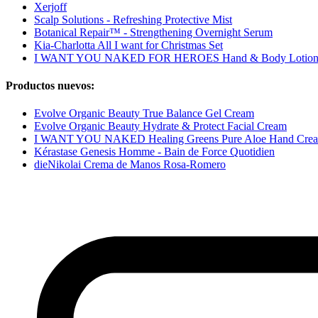
Xerjoff
Scalp Solutions - Refreshing Protective Mist
Botanical Repair™ - Strengthening Overnight Serum
Kia-Charlotta All I want for Christmas Set
I WANT YOU NAKED FOR HEROES Hand & Body Lotio
Productos nuevos:
Evolve Organic Beauty True Balance Gel Cream
Evolve Organic Beauty Hydrate & Protect Facial Cream
I WANT YOU NAKED Healing Greens Pure Aloe Hand Cre
Kérastase Genesis Homme - Bain de Force Quotidien
dieNikolai Crema de Manos Rosa-Romero