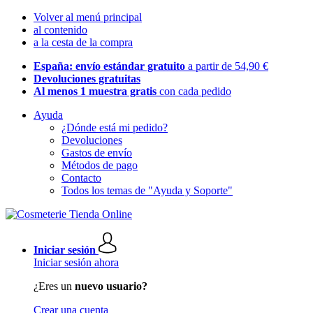
Volver al menú principal
al contenido
a la cesta de la compra
España: envío estándar gratuito
a partir de 54,90 €
Devoluciones gratuitas
Al menos 1 muestra gratis
con cada pedido
Ayuda
¿Dónde está mi pedido?
Devoluciones
Gastos de envío
Métodos de pago
Contacto
Todos los temas de "Ayuda y Soporte"
Iniciar sesión
Iniciar sesión ahora
¿Eres un
nuevo usuario?
Crear una cuenta