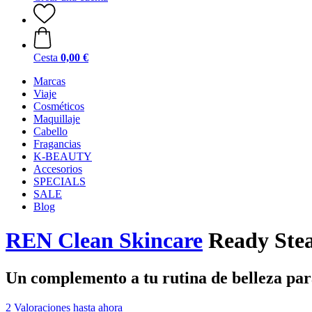
Cesta
0,00 €
Marcas
Viaje
Cosméticos
Maquillaje
Cabello
Fragancias
K-BEAUTY
Accesorios
SPECIALS
SALE
Blog
REN Clean Skincare
Ready Stea
Un complemento a tu rutina de belleza pa
2 Valoraciones hasta ahora