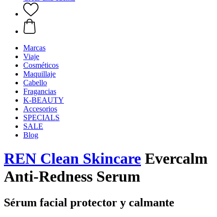
Marcas
Viaje
Cosméticos
Maquillaje
Cabello
Fragancias
K-BEAUTY
Accesorios
SPECIALS
SALE
Blog
REN Clean Skincare
Evercalm
Anti-Redness Serum
Sérum facial protector y calmante