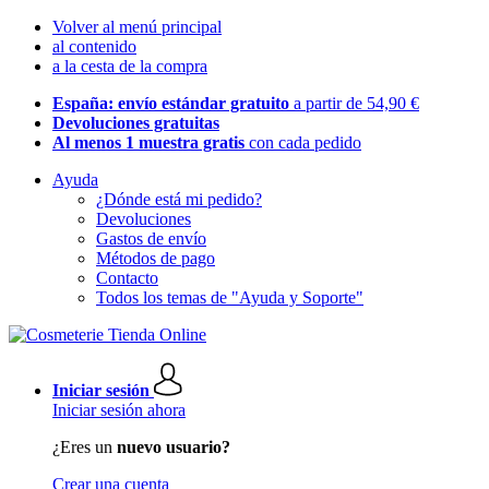
Volver al menú principal
al contenido
a la cesta de la compra
España: envío estándar gratuito
a partir de 54,90 €
Devoluciones gratuitas
Al menos 1 muestra gratis
con cada pedido
Ayuda
¿Dónde está mi pedido?
Devoluciones
Gastos de envío
Métodos de pago
Contacto
Todos los temas de "Ayuda y Soporte"
Iniciar sesión
Iniciar sesión ahora
¿Eres un
nuevo usuario?
Crear una cuenta