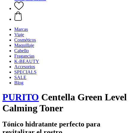
Marcas
Viaje
Cosméticos
Maquillaje
Cabello
Fragancias
K-BEAUTY
Accesorios
SPECIALS
SALE
Blog
PURITO
Centella Green Level
Calming Toner
Tónico hidratante perfecto para
revitalizar el rostro