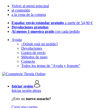
Volver al menú principal
al contenido
a la cesta de la compra
España: envío estándar gratuito
a partir de 54,90 €
Devoluciones gratuitas
Al menos 1 muestra gratis
con cada pedido
Ayuda
¿Dónde está mi pedido?
Devoluciones
Gastos de envío
Métodos de pago
Contacto
Todos los temas de "Ayuda y Soporte"
Iniciar sesión
Iniciar sesión ahora
¿Eres un
nuevo usuario?
Crear una cuenta