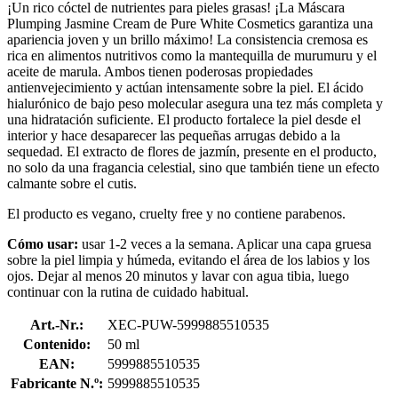
¡Un rico cóctel de nutrientes para pieles grasas! ¡La Máscara
Plumping Jasmine Cream de Pure White Cosmetics garantiza una
apariencia joven y un brillo máximo! La consistencia cremosa es
rica en alimentos nutritivos como la mantequilla de murumuru y el
aceite de marula. Ambos tienen poderosas propiedades
antienvejecimiento y actúan intensamente sobre la piel. El ácido
hialurónico de bajo peso molecular asegura una tez más completa y
una hidratación suficiente. El producto fortalece la piel desde el
interior y hace desaparecer las pequeñas arrugas debido a la
sequedad. El extracto de flores de jazmín, presente en el producto,
no solo da una fragancia celestial, sino que también tiene un efecto
calmante sobre el cutis.
El producto es vegano, cruelty free y no contiene parabenos.
Cómo usar:
usar 1-2 veces a la semana. Aplicar una capa gruesa
sobre la piel limpia y húmeda, evitando el área de los labios y los
ojos. Dejar al menos 20 minutos y lavar con agua tibia, luego
continuar con la rutina de cuidado habitual.
Art.-Nr.:
XEC-PUW-5999885510535
Contenido:
50 ml
EAN:
5999885510535
Fabricante N.º:
5999885510535