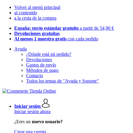
Volver al menú principal
al contenido
a la cesta de la compra
España: envío estándar gratuito
a partir de 54,90 €
Devoluciones gratuitas
Al menos 1 muestra gratis
con cada pedido
Ayuda
¿Dónde está mi pedido?
Devoluciones
Gastos de envío
Métodos de pago
Contacto
Todos los temas de "Ayuda y Soporte"
Iniciar sesión
Iniciar sesión ahora
¿Eres un
nuevo usuario?
Crear una cuenta