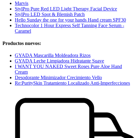
Marvis
StylPro Pure Red LED Light Therapy Facial Device
StylPro LED Spot & Blemish Patch
Hello Sunday the one for your hands Hand cream SPF30
Technocolor 1 Hour Express Self Tanning Face Serum -
Caramel
Productos nuevos:
GYADA Mascarilla Moldeadora Rizos
GYADA Leche Limpiadora Hidratante Suave
I WANT YOU NAKED Sweet Roses Pure Aloe Hand
Cream
Desodorante Minimizador Crecimiento Vello
Re:PuritySkin Tratamiento Localizado Anti-Imperfecciones