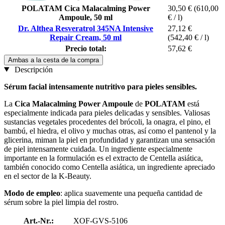
POLATAM Cica Malacalming Power
30,50 €
(610,00
Ampoule, 50 ml
€ / l)
Dr. Althea Resveratrol 345NA Intensive
27,12 €
Repair Cream, 50 ml
(542,40 € / l)
Precio total:
57,62 €
Ambas a la cesta de la compra
Descripción
Sérum facial intensamente nutritivo para pieles sensibles.
La
Cica Malacalming Power Ampoule
de
POLATAM
está
especialmente indicada para pieles delicadas y sensibles. Valiosas
sustancias vegetales procedentes del brócoli, la onagra, el pino, el
bambú, el hiedra, el olivo y muchas otras, así como el pantenol y la
glicerina, miman la piel en profundidad y garantizan una sensación
de piel intensamente cuidada. Un ingrediente especialmente
importante en la formulación es el extracto de Centella asiática,
también conocido como Centella asiática, un ingrediente apreciado
en el sector de la K-Beauty.
Modo de empleo
: aplica suavemente una pequeña cantidad de
sérum sobre la piel limpia del rostro.
Art.-Nr.:
XOF-GVS-5106