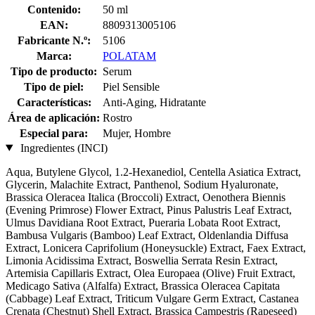
Contenido:
50 ml
EAN:
8809313005106
Fabricante N.º:
5106
Marca:
POLATAM
Tipo de producto:
Serum
Tipo de piel:
Piel Sensible
Características:
Anti-Aging, Hidratante
Área de aplicación:
Rostro
Especial para:
Mujer, Hombre
Ingredientes (INCI)
Aqua, Butylene Glycol, 1.2-Hexanediol, Centella Asiatica Extract,
Glycerin, Malachite Extract, Panthenol, Sodium Hyaluronate,
Brassica Oleracea Italica (Broccoli) Extract, Oenothera Biennis
(Evening Primrose) Flower Extract, Pinus Palustris Leaf Extract,
Ulmus Davidiana Root Extract, Pueraria Lobata Root Extract,
Bambusa Vulgaris (Bamboo) Leaf Extract, Oldenlandia Diffusa
Extract, Lonicera Caprifolium (Honeysuckle) Extract, Faex Extract,
Limonia Acidissima Extract, Boswellia Serrata Resin Extract,
Artemisia Capillaris Extract, Olea Europaea (Olive) Fruit Extract,
Medicago Sativa (Alfalfa) Extract, Brassica Oleracea Capitata
(Cabbage) Leaf Extract, Triticum Vulgare Germ Extract, Castanea
Crenata (Chestnut) Shell Extract, Brassica Campestris (Rapeseed)