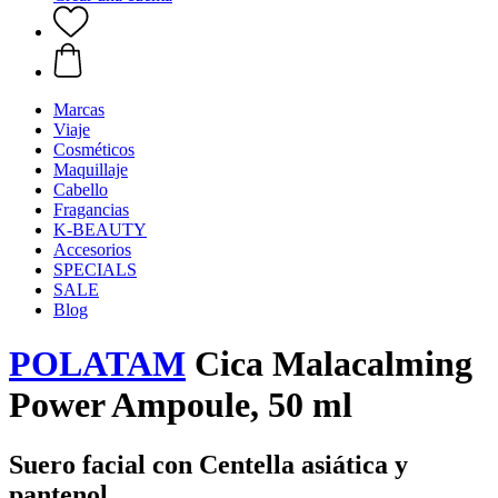
Marcas
Viaje
Cosméticos
Maquillaje
Cabello
Fragancias
K-BEAUTY
Accesorios
SPECIALS
SALE
Blog
POLATAM
Cica Malacalming
Power Ampoule, 50 ml
Suero facial con Centella asiática y
pantenol