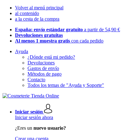
Volver al menú principal
al contenido
a la cesta de la compra
España: envío estándar gratuito
a partir de 54,90 €
Devoluciones gratuitas
Al menos 1 muestra gratis
con cada pedido
Ayuda
¿Dónde está mi pedido?
Devoluciones
Gastos de envío
Métodos de pago
Contacto
Todos los temas de "Ayuda y Soporte"
Iniciar sesión
Iniciar sesión ahora
¿Eres un
nuevo usuario?
Crear una cuenta