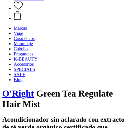
Marcas
Viaje
Cosméticos
Maquillaje
Cabello
Fragancias
K-BEAUTY
Accesorios
SPECIALS
SALE
Blog
O'Right
Green Tea Regulate
Hair Mist
Acondicionador sin aclarado con extracto
de té verde orgánico certificado que