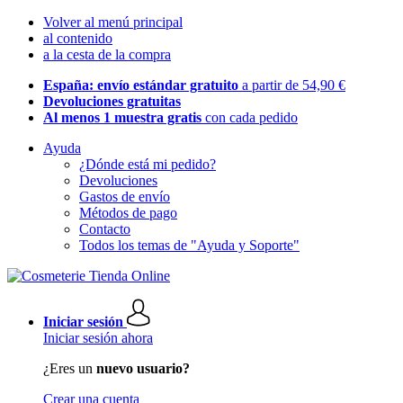
Volver al menú principal
al contenido
a la cesta de la compra
España: envío estándar gratuito
a partir de 54,90 €
Devoluciones gratuitas
Al menos 1 muestra gratis
con cada pedido
Ayuda
¿Dónde está mi pedido?
Devoluciones
Gastos de envío
Métodos de pago
Contacto
Todos los temas de "Ayuda y Soporte"
Iniciar sesión
Iniciar sesión ahora
¿Eres un
nuevo usuario?
Crear una cuenta