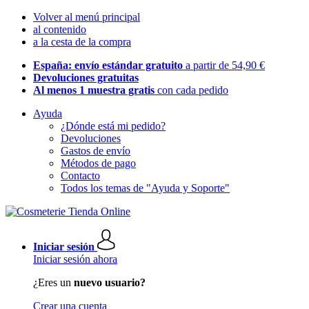
Volver al menú principal
al contenido
a la cesta de la compra
España: envío estándar gratuito
a partir de 54,90 €
Devoluciones gratuitas
Al menos 1 muestra gratis
con cada pedido
Ayuda
¿Dónde está mi pedido?
Devoluciones
Gastos de envío
Métodos de pago
Contacto
Todos los temas de "Ayuda y Soporte"
Iniciar sesión
Iniciar sesión ahora
¿Eres un
nuevo usuario?
Crear una cuenta