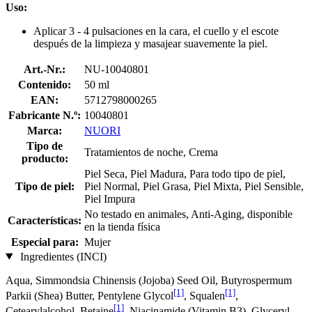
Uso:
Aplicar 3 - 4 pulsaciones en la cara, el cuello y el escote
después de la limpieza y masajear suavemente la piel.
Art.-Nr.:
NU-10040801
Contenido:
50 ml
EAN:
5712798000265
Fabricante N.º:
10040801
Marca:
NUORI
Tipo de
Tratamientos de noche, Crema
producto:
Piel Seca, Piel Madura, Para todo tipo de piel,
Tipo de piel:
Piel Normal, Piel Grasa, Piel Mixta, Piel Sensible,
Piel Impura
No testado en animales, Anti-Aging, disponible
Características:
en la tienda física
Especial para:
Mujer
Ingredientes (INCI)
Aqua, Simmondsia Chinensis (Jojoba) Seed Oil, Butyrospermum
[1]
[1]
Parkii (Shea) Butter, Pentylene Glycol
, Squalen
,
[1]
Cetearylalcohol, Betaine
, Niacinamide (Vitamin B3), Glyceryl