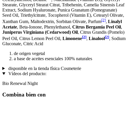
Stearate, Glyceryl Stearat Citrat, Tribehenin, Camelia Sinensis Leaf
Extract, Sodium Hyaluronate, Punica Granatum (Pomegranate)
Seed Oil, Triethylcitrate, Tocopherol (Vitamin E), Cetearyl Olivate,
[2]
Xanthan Gum, Maltodextrin, Sorbitan Olivate, Parfum
,
Linalyl
Acetate
, Beta-Ionone, Phenylethanol,
Citrus Bergamia Peel Oil
,
Juniperus Virginiana (Cedarwood) Oil
, Citrus Grandis (Pomelo)
[2]
[2]
Peel Oil, Citrus Lemon Peel Oil,
Limonene
,
Linalool
, Sodium
Gluconate, Citric Acid
de origen vegetal
a base de aceites esenciales 100% naturales
disponible en la tienda física Cosmeterie
Vídeos del producto:
Bio Renewal Night
Combina bien con