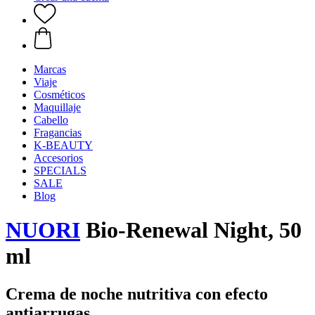
Marcas
Viaje
Cosméticos
Maquillaje
Cabello
Fragancias
K-BEAUTY
Accesorios
SPECIALS
SALE
Blog
NUORI
Bio-Renewal Night, 50
ml
Crema de noche nutritiva con efecto
antiarrugas