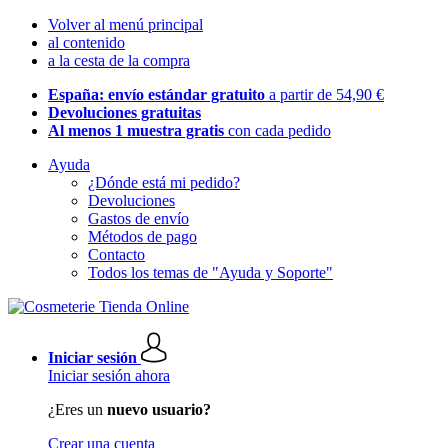
Volver al menú principal
al contenido
a la cesta de la compra
España: envío estándar gratuito
a partir de 54,90 €
Devoluciones gratuitas
Al menos 1 muestra gratis
con cada pedido
Ayuda
¿Dónde está mi pedido?
Devoluciones
Gastos de envío
Métodos de pago
Contacto
Todos los temas de "Ayuda y Soporte"
Iniciar sesión
Iniciar sesión ahora
¿Eres un
nuevo usuario?
Crear una cuenta