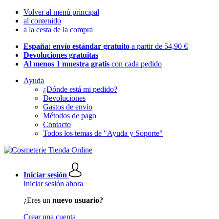
Volver al menú principal
al contenido
a la cesta de la compra
España: envío estándar gratuito
a partir de 54,90 €
Devoluciones gratuitas
Al menos 1 muestra gratis
con cada pedido
Ayuda
¿Dónde está mi pedido?
Devoluciones
Gastos de envío
Métodos de pago
Contacto
Todos los temas de "Ayuda y Soporte"
Iniciar sesión
Iniciar sesión ahora
¿Eres un
nuevo usuario?
Crear una cuenta