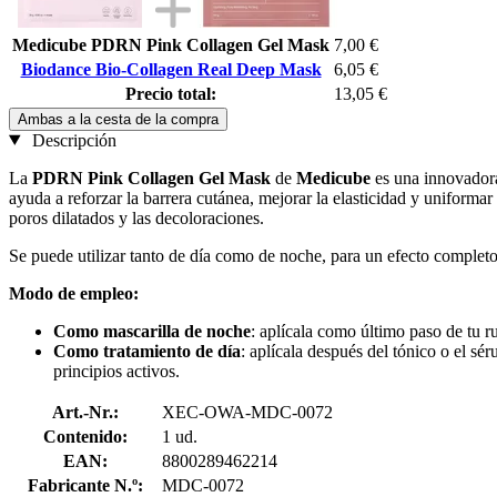
Medicube PDRN Pink Collagen Gel Mask
7,00 €
Biodance Bio-Collagen Real Deep Mask
6,05 €
Precio total:
13,05 €
Ambas a la cesta de la compra
Descripción
La
PDRN Pink Collagen Gel Mask
de
Medicube
es una innovadora
ayuda a reforzar la barrera cutánea, mejorar la elasticidad y uniformar 
poros dilatados y las decoloraciones.
Se puede utilizar tanto de día como de noche, para un efecto completo
Modo de empleo:
Como mascarilla de noche
: aplícala como último paso de tu r
Como tratamiento de día
: aplícala después del tónico o el sé
principios activos.
Art.-Nr.:
XEC-OWA-MDC-0072
Contenido:
1 ud.
EAN:
8800289462214
Fabricante N.º:
MDC-0072