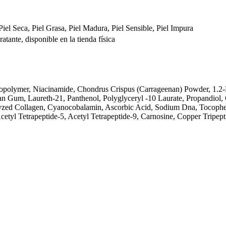
 Piel Seca, Piel Grasa, Piel Madura, Piel Sensible, Piel Impura
tante, disponible en la tienda física
opolymer, Niacinamide, Chondrus Crispus (Carrageenan) Powder, 1.2-H
 Gum, Laureth-21, Panthenol, Polyglyceryl -10 Laurate, Propandiol,
lyzed Collagen, Cyanocobalamin, Ascorbic Acid, Sodium Dna, Tocopher
Acetyl Tetrapeptide-5, Acetyl Tetrapeptide-9, Carnosine, Copper Tripept