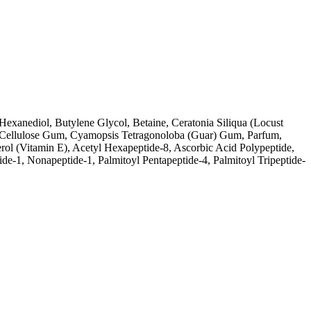
exanediol, Butylene Glycol, Betaine, Ceratonia Siliqua (Locust
 Cellulose Gum, Cyamopsis Tetragonoloba (Guar) Gum, Parfum,
ol (Vitamin E), Acetyl Hexapeptide-8, Ascorbic Acid Polypeptide,
ide-1, Nonapeptide-1, Palmitoyl Pentapeptide-4, Palmitoyl Tripeptide-