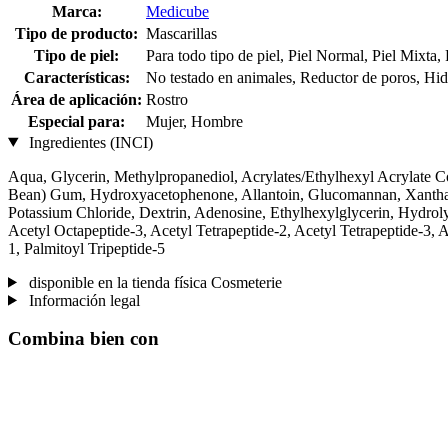
Marca:
Medicube
Tipo de producto:
Mascarillas
Tipo de piel:
Para todo tipo de piel, Piel Normal, Piel Mixta,
Características:
No testado en animales, Reductor de poros, Hidra
Área de aplicación:
Rostro
Especial para:
Mujer, Hombre
Ingredientes (INCI)
Aqua, Glycerin, Methylpropanediol, Acrylates/Ethylhexyl Acrylate C
Bean) Gum, Hydroxyacetophenone, Allantoin, Glucomannan, Xanthan
Potassium Chloride, Dextrin, Adenosine, Ethylhexylglycerin, Hydro
Acetyl Octapeptide-3, Acetyl Tetrapeptide-2, Acetyl Tetrapeptide-3, 
1, Palmitoyl Tripeptide-5
disponible en la tienda física Cosmeterie
Información legal
Combina bien con