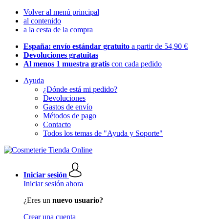
Volver al menú principal
al contenido
a la cesta de la compra
España: envío estándar gratuito
a partir de 54,90 €
Devoluciones gratuitas
Al menos 1 muestra gratis
con cada pedido
Ayuda
¿Dónde está mi pedido?
Devoluciones
Gastos de envío
Métodos de pago
Contacto
Todos los temas de "Ayuda y Soporte"
Iniciar sesión
Iniciar sesión ahora
¿Eres un
nuevo usuario?
Crear una cuenta