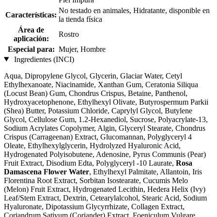
No testado en animales, Hidratante, disponible en
Características:
la tienda física
Área de
Rostro
aplicación:
Especial para:
Mujer, Hombre
Ingredientes (INCI)
Aqua, Dipropylene Glycol, Glycerin, Glaciar Water, Cetyl
Ethylhexanoate, Niacinamide, Xanthan Gum, Ceratonia Siliqua
(Locust Bean) Gum, Chondrus Crispus, Betaine, Panthenol,
Hydroxyacetophenone, Ethylhexyl Olivate, Butyrospermum Parkii
(Shea) Butter, Potassium Chloride, Caprylyl Glycol, Butylene
Glycol, Cellulose Gum, 1.2-Hexanediol, Sucrose, Polyacrylate-13,
Sodium Acrylates Copolymer, Algin, Glyceryl Stearate, Chondrus
Crispus (Carrageenan) Extract, Glucomannan, Polyglyceryl 4
Oleate, Ethylhexylglycerin, Hydrolyzed Hyaluronic Acid,
Hydrogenated Polyisobutene, Adenosine, Pyrus Communis (Pear)
Fruit Extract, Disodium Edta, Polyglyceryl -10 Laurate,
Rosa
Damascena Flower Water
, Ethylhexyl Palmitate, Allantoin, Iris
Florentina Root Extract, Sorbitan Isostearate, Cucumis Melo
(Melon) Fruit Extract, Hydrogenated Lecithin, Hedera Helix (Ivy)
Leaf/Stem Extract, Dextrin, Cetearylalcohol, Stearic Acid, Sodium
Hyaluronate, Dipotassium Glycyrrhizate, Collagen Extract,
Coriandrum Sativum (Coriander) Extract, Foeniculum Vulgare