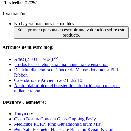
1 estrella
0
(0%)
1
valoración
No hay valoraciones disponibles.
Sé la primera persona en escribir una valoración sobre este
producto.
Artículos de nuestro blog:
Aries (21.03 - 19.04) ♈︎
¡Todos los secretos para una manicura de ensueño!
Día Mundial contra el Cáncer de Mama: donamos a Pink
Ribbon
Calendario de Adviento 2021: día 10
Ácido hialurónico: el booster de hidratación para una piel
radiante y bonita
Descubre Cosmeterie:
Tonymoly
Clean Beauty Concept Glass Cupping Body
Medicube PDRN Pink Glutathione Serum Mist
i+m Naturkosmetik Hair Care Bálsamo Repair & Care