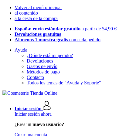
Volver al menú principal
al contenido
a la cesta de la compra
España: envío estándar gratuito
a partir de 54,90 €
Devoluciones gratuitas
Al menos 1 muestra gratis
con cada pedido
Ayuda
¿Dónde está mi pedido?
Devoluciones
Gastos de envío
Métodos de pago
Contacto
Todos los temas de "Ayuda y Soporte"
Iniciar sesión
Iniciar sesión ahora
¿Eres un
nuevo usuario?
Crear una cuenta