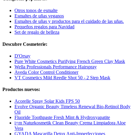
Otros tonos de esmalte
Esmaltes de uñas veganos
Esmaltes de uñas y productos para el cuidado de las uñas.
Pequeños regalos para Navidad
Set de regalo de belleza
Descubre Cosmeterie:
D'Orsay
Pure White Cosmetics Purifying French Green Clay Mask
Wella Professionals Performance Hairspray
Aveda Color Control Conditioner
VT Cosmetics Mild Reedle Shot 50 - 2 Step Mask
Productos nuevos:
Acorelle Spray Solar Kids FPS 50
Evolve Organic Beauty Timeless Renewal Bio-Retinol Body
Oil
Fluoride Toothpaste Fresh Mint & Hydroxyapatite
i+m Naturkosmetik Clean Beauty Crema Limpiadora Aloe
Vera
GYADA Mascarilla Detox Anti-Imperfecciones