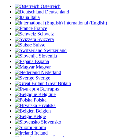
Österreich
Deutschland
Italia
International (English)
France
Schweiz
Svizzera
Suisse
Switzerland
Slovenija
España
Magyar
Nederland
Sverige
Great Britain
България
Belgique
Polska
Hrvatska
Belgien
België
Slovensko
Suomi
Ireland