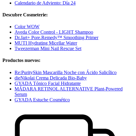
Calendario de Adviento: Día 24
Descubre Cosmeterie:
Color WOW
Aveda Color Control - LIGHT Shampoo
Dr.Jart+ Pore.Remedy™ Smoothing Primer
MUTI Hydrating Micellar Water
Tweezerman Mini Nail Rescue Set
Productos nuevos:
Re:PuritySkin Mascarilla Noche con Ácido Salicílico
dieNikolai Crema Delicada Bio-Baby
GYADA Tónico Facial Hidratante
MÁDARA RETINOL ALTERNATIVE Plant-Powered
Serum
GYADA Estuche Cosmético