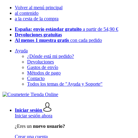
Volver al menú principal
al contenido
a la cesta de la compra
España: envío estándar gratuito
a partir de 54,90 €
Devoluciones gratuitas
Al menos 1 muestra gratis
con cada pedido
Ayuda
¿Dónde está mi pedido?
Devoluciones
Gastos de envío
Métodos de pago
Contacto
Todos los temas de "Ayuda y Soporte"
Iniciar sesión
Iniciar sesión ahora
¿Eres un
nuevo usuario?
Crear una cuenta