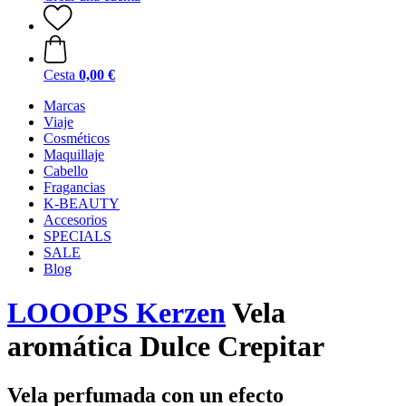
Cesta
0,00 €
Marcas
Viaje
Cosméticos
Maquillaje
Cabello
Fragancias
K-BEAUTY
Accesorios
SPECIALS
SALE
Blog
LOOOPS Kerzen
Vela
aromática Dulce Crepitar
Vela perfumada con un efecto