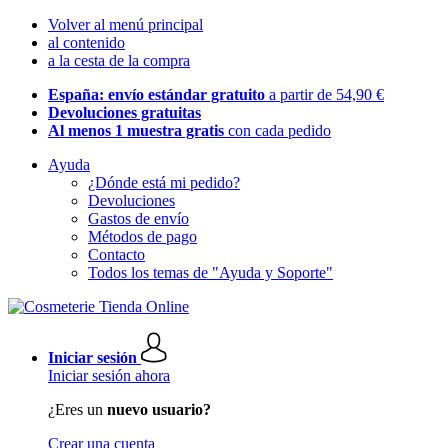
Volver al menú principal
al contenido
a la cesta de la compra
España: envío estándar gratuito
a partir de 54,90 €
Devoluciones gratuitas
Al menos 1 muestra gratis
con cada pedido
Ayuda
¿Dónde está mi pedido?
Devoluciones
Gastos de envío
Métodos de pago
Contacto
Todos los temas de "Ayuda y Soporte"
Iniciar sesión
Iniciar sesión ahora
¿Eres un
nuevo usuario?
Crear una cuenta