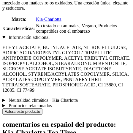
mezclado con matices rojos oxidados. Una creación única, elegante
y seductora.
Marca:
Kia-Charlotta
No testado en animales, Vegano, Productos
Características:
compatibles con el embarazo
Información adicional
ETHYL ACETATE, BUTYL ACETATE, NITROCELLULOSE,
ADIPIC ACID/NEOPENTYL GLYCOL/TRIMELLITIC
ANHYDRIDE COPOLYMER, ACETYL TRIBUTYL CITRATE,
ISOPROPYL ALCOHOL, STEARALKONIUM BENTONITE,
SUCROSE ACETATE ISOBUTYRATE, DIACETONE
ALCOHOL, STYRENE/ACRYLATES COPOLYMER, SILICA,
ACRYLATES COPOLYMER, PENTAERYTHRIL
TETRAISOSTEARATE, PHOSPHORIC ACID, CI 15880, CI
12085, CI 77499
Neutralidad climática - Kia-Charlotta
Productos relacionados
Valora este producto
comentarios en español del producto:
Kia-Charlotta Tea Time