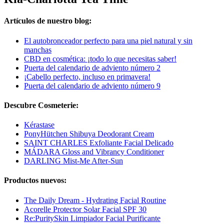
Artículos de nuestro blog:
El autobronceador perfecto para una piel natural y sin
manchas
CBD en cosmética: ¡todo lo que necesitas saber!
Puerta del calendario de adviento número 2
¡Cabello perfecto, incluso en primavera!
Puerta del calendario de adviento número 9
Descubre Cosmeterie:
Kérastase
PonyHütchen Shibuya Deodorant Cream
SAINT CHARLES Exfoliante Facial Delicado
MÁDARA Gloss and Vibrancy Conditioner
DARLING Mist-Me After-Sun
Productos nuevos:
The Daily Dream - Hydrating Facial Routine
Acorelle Protector Solar Facial SPF 30
Re:PuritySkin Limpiador Facial Purificante