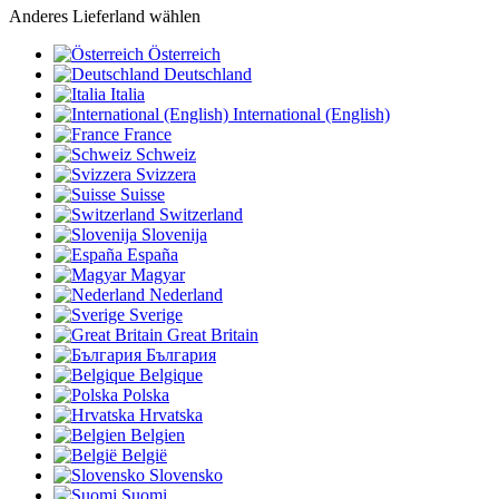
Anderes Lieferland wählen
Österreich
Deutschland
Italia
International (English)
France
Schweiz
Svizzera
Suisse
Switzerland
Slovenija
España
Magyar
Nederland
Sverige
Great Britain
България
Belgique
Polska
Hrvatska
Belgien
België
Slovensko
Suomi