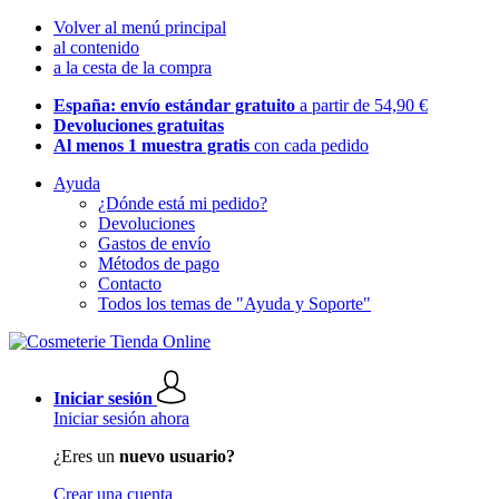
Volver al menú principal
al contenido
a la cesta de la compra
España: envío estándar gratuito
a partir de 54,90 €
Devoluciones gratuitas
Al menos 1 muestra gratis
con cada pedido
Ayuda
¿Dónde está mi pedido?
Devoluciones
Gastos de envío
Métodos de pago
Contacto
Todos los temas de "Ayuda y Soporte"
Iniciar sesión
Iniciar sesión ahora
¿Eres un
nuevo usuario?
Crear una cuenta