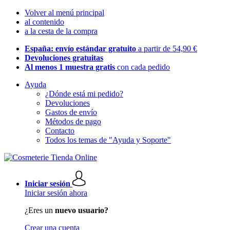
Volver al menú principal
al contenido
a la cesta de la compra
España: envío estándar gratuito
a partir de 54,90 €
Devoluciones gratuitas
Al menos 1 muestra gratis
con cada pedido
Ayuda
¿Dónde está mi pedido?
Devoluciones
Gastos de envío
Métodos de pago
Contacto
Todos los temas de "Ayuda y Soporte"
Iniciar sesión
Iniciar sesión ahora
¿Eres un
nuevo usuario?
Crear una cuenta