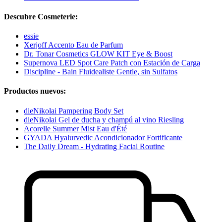
Descubre Cosmeterie:
essie
Xerjoff Accento Eau de Parfum
Dr. Tonar Cosmetics GLOW KIT Eye & Boost
Supernova LED Spot Care Patch con Estación de Carga
Discipline - Bain Fluidealiste Gentle, sin Sulfatos
Productos nuevos:
dieNikolai Pampering Body Set
dieNikolai Gel de ducha y champú al vino Riesling
Acorelle Summer Mist Eau d'Été
GYADA Hyalurvedic Acondicionador Fortificante
The Daily Dream - Hydrating Facial Routine