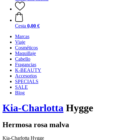
Cesta
0,00 €
Marcas
Viaje
Cosméticos
Maquillaje
Cabello
Fragancias
K-BEAUTY
Accesorios
SPECIALS
SALE
Blog
Kia-Charlotta
Hygge
Hermosa rosa malva
Kia-Charlotta Hygge